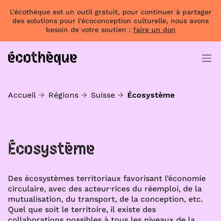
L'écothèque est un outil gratuit, pour continuer à partager
des solutions pour l'écoconception culturelle, nous avons
besoin de votre soutien :
faire un don
Accueil
Régions
Suisse
Écosystème
Écosystème
Des écosystèmes territoriaux favorisant l’économie
circulaire, avec des acteur·rices du réemploi, de la
mutualisation, du transport, de la conception, etc.
Quel que soit le territoire, il existe des
collaborations possibles à tous les niveaux de la