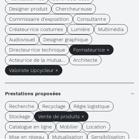
Designer produit
Chercheur·euse
Commissaire d'exposition
Consultant·e
Créateur·rice costumes
Lumière
Multimédia
Audiovisuel
Designer graphique
Directeur·rice technique
Formateur·ice ×
Acteur·ice de la mutua...
Architecte
Valoriste Upcycleur ×
Prestations proposées
Recherche
Recyclage
Régie logistique
Stockage
Vente de produits ×
Catalogue en ligne
Mobilier
Location
Mise en réseau
Mutualisation
Sensibilisation