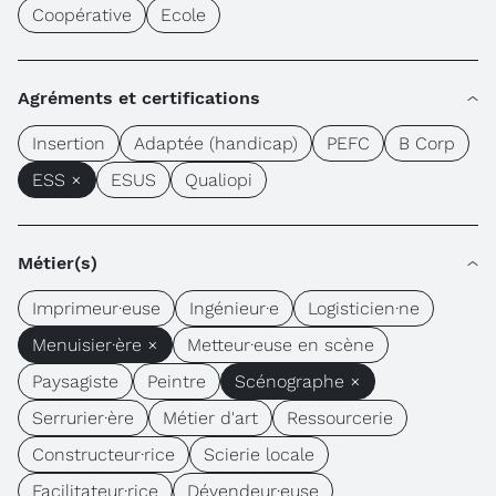
Coopérative
Ecole
Agréments et certifications
Insertion
Adaptée (handicap)
PEFC
B Corp
ESS ×
ESUS
Qualiopi
Métier(s)
Imprimeur·euse
Ingénieur·e
Logisticien·ne
Menuisier·ère ×
Metteur·euse en scène
Paysagiste
Peintre
Scénographe ×
Serrurier·ère
Métier d'art
Ressourcerie
Constructeur·rice
Scierie locale
Facilitateur·rice
Dévendeur·euse