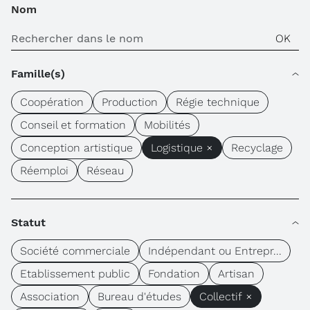
Nom
Famille(s)
Coopération
Production
Régie technique
Conseil et formation
Mobilités
Conception artistique
Logistique ×
Recyclage
Réemploi
Réseau
Statut
Société commerciale
Indépendant ou Entrepr...
Etablissement public
Fondation
Artisan
Association
Bureau d'études
Collectif ×