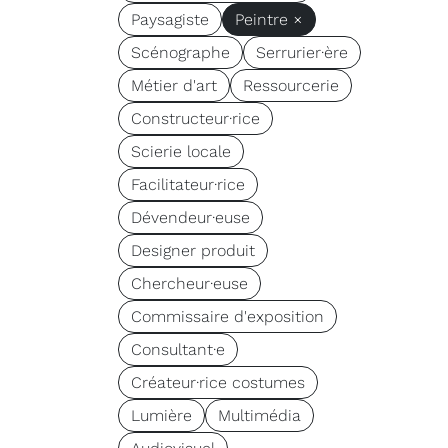
Paysagiste
Peintre ×
Scénographe
Serrurier·ère
Métier d'art
Ressourcerie
Constructeur·rice
Scierie locale
Facilitateur·rice
Dévendeur·euse
Designer produit
Chercheur·euse
Commissaire d'exposition
Consultant·e
Créateur·rice costumes
Lumière
Multimédia