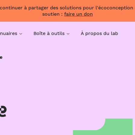
 continuer à partager des solutions pour l'écoconception
soutien :
faire un don
nuaires
Boîte à outils
À propos du lab
e
e