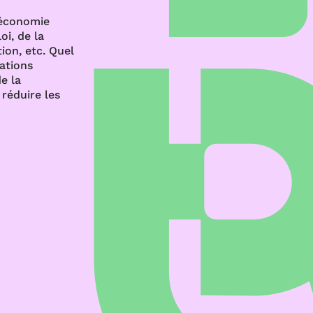
’économie
oi, de la
ion, etc. Quel
rations
e la
réduire les