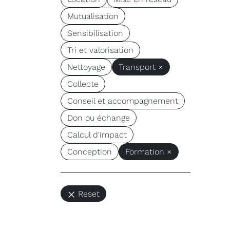
Mutualisation
Sensibilisation
Tri et valorisation
Nettoyage
Transport ×
Collecte
Conseil et accompagnement
Don ou échange
Calcul d'impact
Conception
Formation ×
Reset