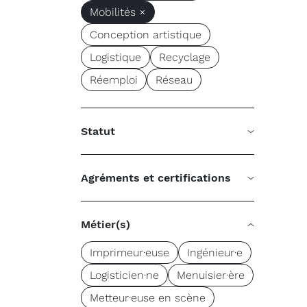
Mobilités ×
Conception artistique
Logistique
Recyclage
Réemploi
Réseau
Statut
Agréments et certifications
Métier(s)
Imprimeur·euse
Ingénieur·e
Logisticien·ne
Menuisier·ère
Metteur·euse en scène