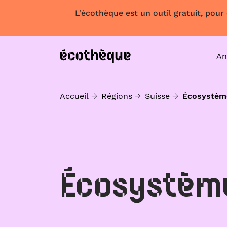
L'écothèque est un outil gratuit, pour
An
Accueil
Régions
Suisse
Écosystèm
Écosystèm