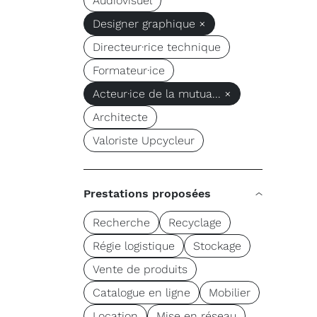
Audiovisuel
Designer graphique ×
Directeur·rice technique
Formateur·ice
Acteur·ice de la mutua... ×
Architecte
Valoriste Upcycleur
Prestations proposées
Recherche
Recyclage
Régie logistique
Stockage
Vente de produits
Catalogue en ligne
Mobilier
Location
Mise en réseau