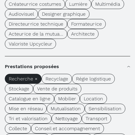
Créateur·rice costumes
Lumière
Multimédia
Audiovisuel
Designer graphique
Directeur·rice technique
Formateur·ice
Acteur·ice de la mutua...
Architecte
Valoriste Upcycleur
Prestations proposées
Recherche ×
Recyclage
Régie logistique
Stockage
Vente de produits
Catalogue en ligne
Mobilier
Location
Mise en réseau
Mutualisation
Sensibilisation
Tri et valorisation
Nettoyage
Transport
Collecte
Conseil et accompagnement