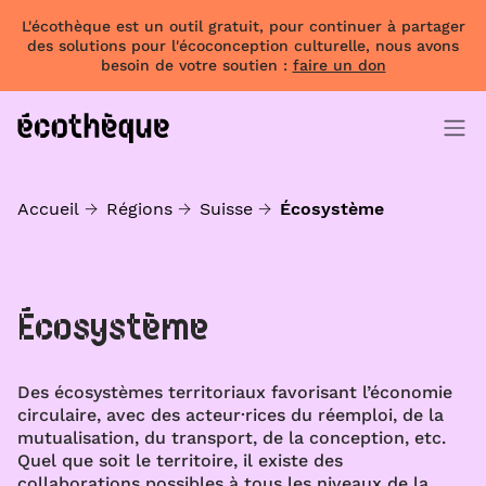
L'écothèque est un outil gratuit, pour continuer à partager
des solutions pour l'écoconception culturelle, nous avons
besoin de votre soutien :
faire un don
Accueil
Régions
Suisse
Écosystème
Écosystème
Des écosystèmes territoriaux favorisant l’économie
circulaire, avec des acteur·rices du réemploi, de la
mutualisation, du transport, de la conception, etc.
Quel que soit le territoire, il existe des
collaborations possibles à tous les niveaux de la