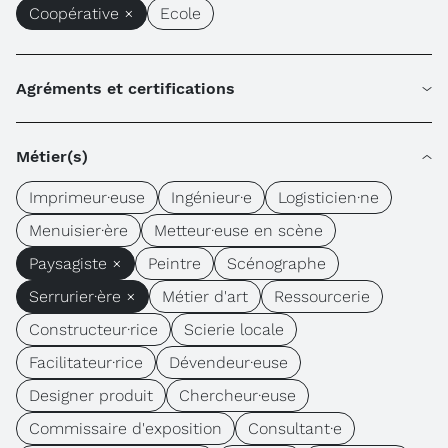
Coopérative ×
Ecole
Agréments et certifications
Métier(s)
Imprimeur·euse
Ingénieur·e
Logisticien·ne
Menuisier·ère
Metteur·euse en scène
Paysagiste ×
Peintre
Scénographe
Serrurier·ère ×
Métier d'art
Ressourcerie
Constructeur·rice
Scierie locale
Facilitateur·rice
Dévendeur·euse
Designer produit
Chercheur·euse
Commissaire d'exposition
Consultant·e