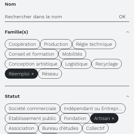
Nom
Famille(s)
Coopération
Production
Régie technique
Conseil et formation
Mobilités
Conception artistique
Logistique
Recyclage
Réemploi ×
Réseau
Statut
Société commerciale
Indépendant ou Entrepr...
Etablissement public
Fondation
Artisan ×
Association
Bureau d'études
Collectif