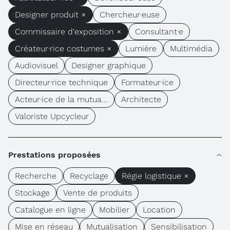
Designer produit ×
Chercheur·euse
Commissaire d'exposition ×
Consultant·e
Créateur·rice costumes ×
Lumière
Multimédia
Audiovisuel
Designer graphique
Directeur·rice technique
Formateur·ice
Acteur·ice de la mutua...
Architecte
Valoriste Upcycleur
Prestations proposées
Recherche
Recyclage
Régie logistique ×
Stockage
Vente de produits
Catalogue en ligne
Mobilier
Location
Mise en réseau
Mutualisation
Sensibilisation