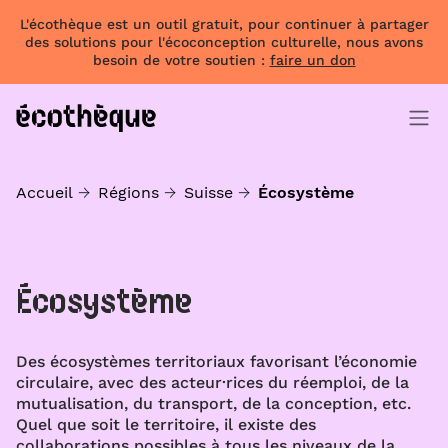
L'écothèque est un outil gratuit, pour continuer à partager
des solutions pour l'écoconception culturelle, nous avons
besoin de votre soutien :
faire un don
Accueil
Régions
Suisse
Écosystème
Écosystème
Des écosystèmes territoriaux favorisant l’économie
circulaire, avec des acteur·rices du réemploi, de la
mutualisation, du transport, de la conception, etc.
Quel que soit le territoire, il existe des
collaborations possibles à tous les niveaux de la