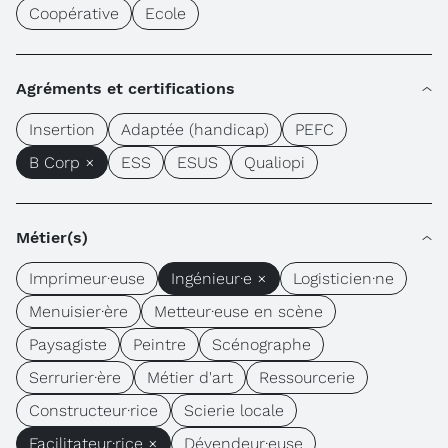
Coopérative
Ecole
Agréments et certifications
Insertion
Adaptée (handicap)
PEFC
B Corp ×
ESS
ESUS
Qualiopi
Métier(s)
Imprimeur·euse
Ingénieur·e ×
Logisticien·ne
Menuisier·ère
Metteur·euse en scène
Paysagiste
Peintre
Scénographe
Serrurier·ère
Métier d'art
Ressourcerie
Constructeur·rice
Scierie locale
Facilitateur·rice ×
Dévendeur·euse