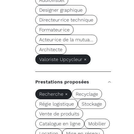
Audiovisuel
Designer graphique
Directeur·rice technique
Formateur·ice
Acteur·ice de la mutua...
Architecte
Valoriste Upcycleur ×
Prestations proposées
Recherche ×
Recyclage
Régie logistique
Stockage
Vente de produits
Catalogue en ligne
Mobilier
Location
Mise en réseau