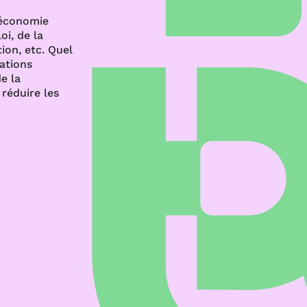
’économie
oi, de la
ion, etc. Quel
rations
e la
réduire les