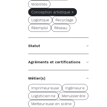
Mobilités
Conception artistique ×
Logistique
Recyclage
Réemploi
Réseau
Statut
Agréments et certifications
Métier(s)
Imprimeur·euse
Ingénieur·e
Logisticien·ne
Menuisier·ère
Metteur·euse en scène