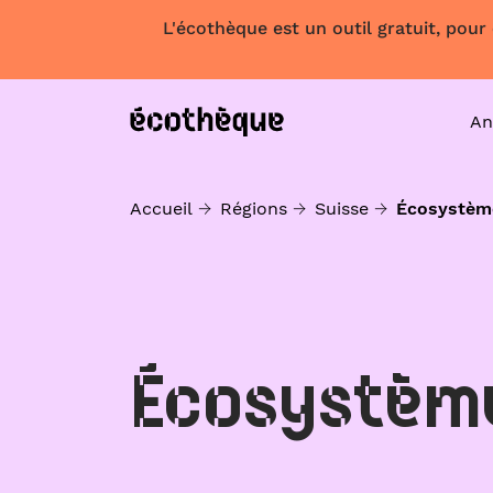
L'écothèque est un outil gratuit, pour
An
Accueil
Régions
Suisse
Écosystèm
Écosystèm