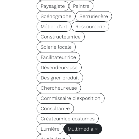
Paysagiste
Peintre
Scénographe
Serrurier·ère
Métier d'art
Ressourcerie
Constructeur·rice
Scierie locale
Facilitateur·rice
Dévendeur·euse
Designer produit
Chercheur·euse
Commissaire d'exposition
Consultant·e
Créateur·rice costumes
Lumière
Multimédia ×