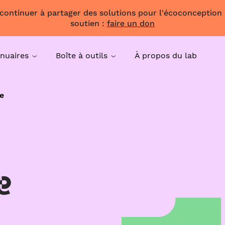
 continuer à partager des solutions pour l'écoconception
soutien :
faire un don
nuaires
Boîte à outils
À propos du lab
e
e