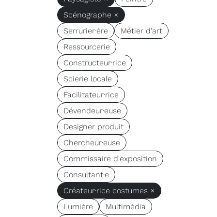
Scénographe ×
Serrurier·ère
Métier d'art
Ressourcerie
Constructeur·rice
Scierie locale
Facilitateur·rice
Dévendeur·euse
Designer produit
Chercheur·euse
Commissaire d'exposition
Consultant·e
Créateur·rice costumes ×
Lumière
Multimédia