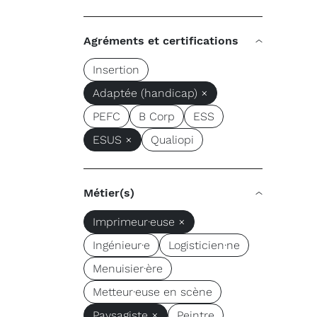
Agréments et certifications
Insertion
Adaptée (handicap) ×
PEFC
B Corp
ESS
ESUS ×
Qualiopi
Métier(s)
Imprimeur·euse ×
Ingénieur·e
Logisticien·ne
Menuisier·ère
Metteur·euse en scène
Paysagiste ×
Peintre