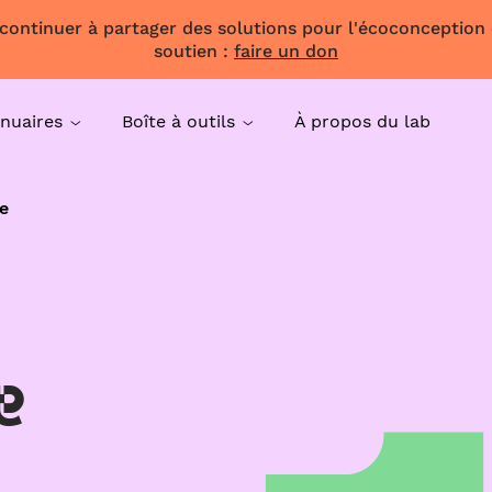
 continuer à partager des solutions pour l'écoconception
soutien :
faire un don
nuaires
Boîte à outils
À propos du lab
e
e