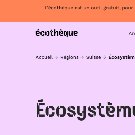
L'écothèque est un outil gratuit, pour
An
Accueil
Régions
Suisse
Écosystèm
Écosystèm