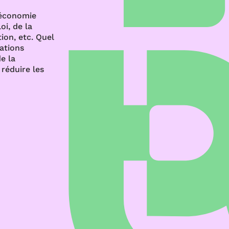
’économie
oi, de la
ion, etc. Quel
rations
e la
réduire les