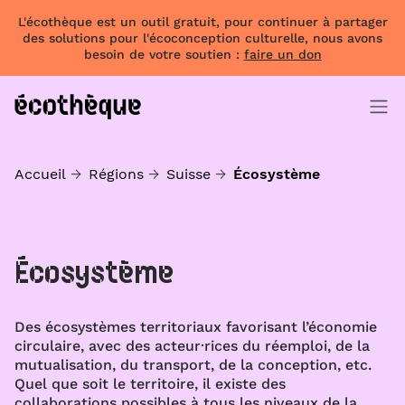
L'écothèque est un outil gratuit, pour continuer à partager
des solutions pour l'écoconception culturelle, nous avons
besoin de votre soutien :
faire un don
Accueil
Régions
Suisse
Écosystème
Écosystème
Des écosystèmes territoriaux favorisant l’économie
circulaire, avec des acteur·rices du réemploi, de la
mutualisation, du transport, de la conception, etc.
Quel que soit le territoire, il existe des
collaborations possibles à tous les niveaux de la