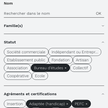
Nom
Famille(s)
Statut
Société commerciale
Indépendant ou Entrepr...
Etablissement public
Fondation
Artisan
Association
Bureau d'études ×
Collectif
Coopérative
Ecole
Agréments et certifications
Insertion
Adaptée (handicap) ×
PEFC ×