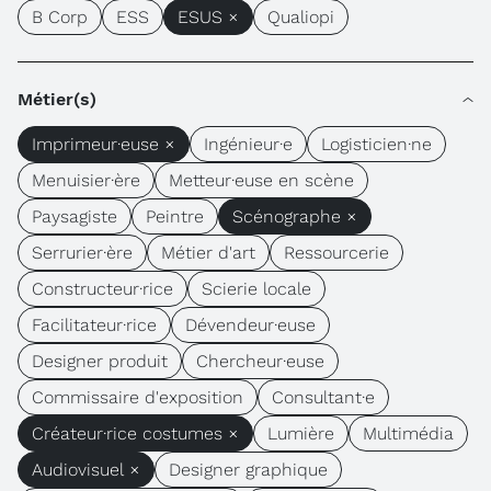
B Corp
ESS
ESUS ×
Qualiopi
Métier(s)
Imprimeur·euse ×
Ingénieur·e
Logisticien·ne
Menuisier·ère
Metteur·euse en scène
Paysagiste
Peintre
Scénographe ×
Serrurier·ère
Métier d'art
Ressourcerie
Constructeur·rice
Scierie locale
Facilitateur·rice
Dévendeur·euse
Designer produit
Chercheur·euse
Commissaire d'exposition
Consultant·e
Créateur·rice costumes ×
Lumière
Multimédia
Audiovisuel ×
Designer graphique