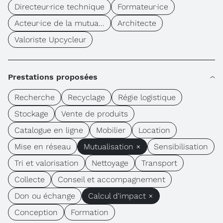
Directeur·rice technique
Formateur·ice
Acteur·ice de la mutua...
Architecte
Valoriste Upcycleur
Prestations proposées
Recherche
Recyclage
Régie logistique
Stockage
Vente de produits
Catalogue en ligne
Mobilier
Location
Mise en réseau
Mutualisation ×
Sensibilisation
Tri et valorisation
Nettoyage
Transport
Collecte
Conseil et accompagnement
Don ou échange
Calcul d'impact ×
Conception
Formation