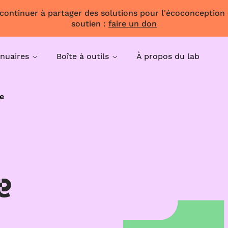
 continuer à partager des solutions pour l'écoconception
soutien :
faire un don
nuaires
Boîte à outils
À propos du lab
e
e