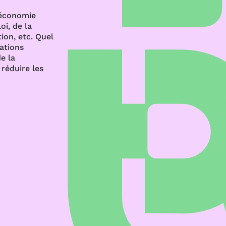
’économie
oi, de la
ion, etc. Quel
rations
e la
réduire les