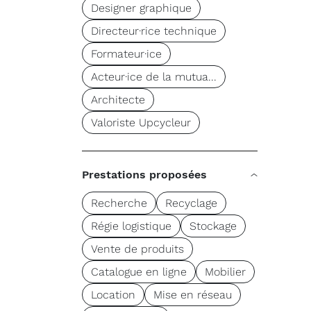
Designer graphique
Directeur·rice technique
Formateur·ice
Acteur·ice de la mutua...
Architecte
Valoriste Upcycleur
Prestations proposées
Recherche
Recyclage
Régie logistique
Stockage
Vente de produits
Catalogue en ligne
Mobilier
Location
Mise en réseau