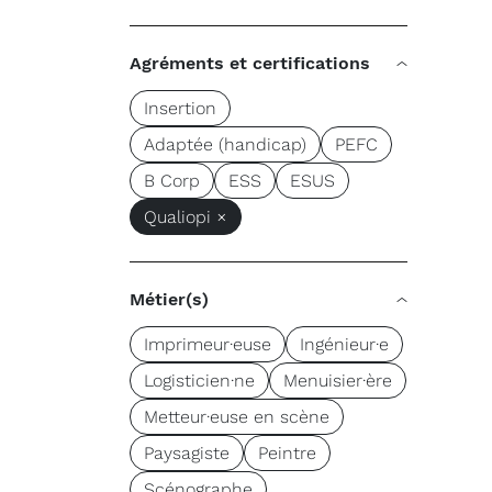
Agréments et certifications
Insertion
Adaptée (handicap)
PEFC
B Corp
ESS
ESUS
Qualiopi ×
Métier(s)
Imprimeur·euse
Ingénieur·e
Logisticien·ne
Menuisier·ère
Metteur·euse en scène
Paysagiste
Peintre
Scénographe