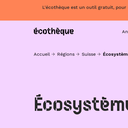
L'écothèque est un outil gratuit, pour
An
Accueil
Régions
Suisse
Écosystèm
Écosystèm