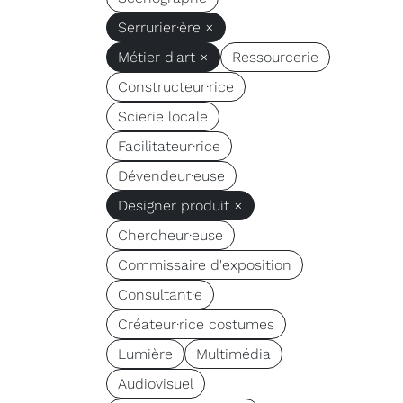
Serrurier·ère ×
Métier d'art ×
Ressourcerie
Constructeur·rice
Scierie locale
Facilitateur·rice
Dévendeur·euse
Designer produit ×
Chercheur·euse
Commissaire d'exposition
Consultant·e
Créateur·rice costumes
Lumière
Multimédia
Audiovisuel