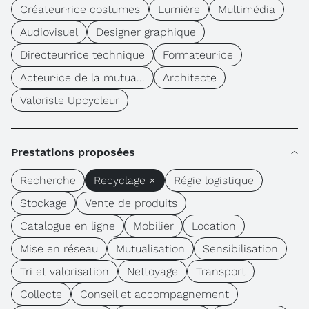
Créateur·rice costumes
Lumière
Multimédia
Audiovisuel
Designer graphique
Directeur·rice technique
Formateur·ice
Acteur·ice de la mutua...
Architecte
Valoriste Upcycleur
Prestations proposées
Recherche
Recyclage ×
Régie logistique
Stockage
Vente de produits
Catalogue en ligne
Mobilier
Location
Mise en réseau
Mutualisation
Sensibilisation
Tri et valorisation
Nettoyage
Transport
Collecte
Conseil et accompagnement