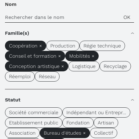
Nom
Famille(s)
Coopération ×
Production
Régie technique
Conseil et formation ×
Mobilités ×
Conception artistique ×
Logistique
Recyclage
Réemploi
Réseau
Statut
Société commerciale
Indépendant ou Entrepr...
Etablissement public
Fondation
Artisan
Association
Bureau d'études ×
Collectif