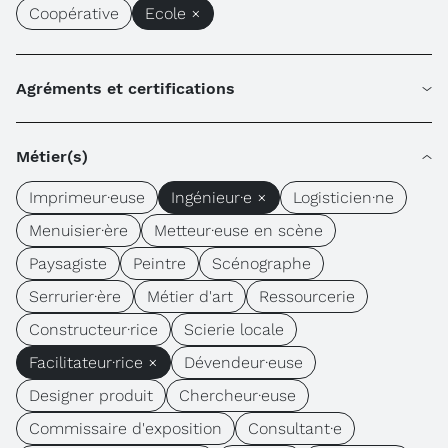
Coopérative
Ecole ×
Agréments et certifications
Métier(s)
Imprimeur·euse
Ingénieur·e ×
Logisticien·ne
Menuisier·ère
Metteur·euse en scène
Paysagiste
Peintre
Scénographe
Serrurier·ère
Métier d'art
Ressourcerie
Constructeur·rice
Scierie locale
Facilitateur·rice ×
Dévendeur·euse
Designer produit
Chercheur·euse
Commissaire d'exposition
Consultant·e