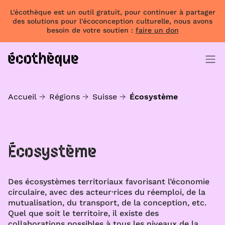
L'écothèque est un outil gratuit, pour continuer à partager
des solutions pour l'écoconception culturelle, nous avons
besoin de votre soutien :
faire un don
Accueil
Régions
Suisse
Écosystème
Écosystème
Des écosystèmes territoriaux favorisant l’économie
circulaire, avec des acteur·rices du réemploi, de la
mutualisation, du transport, de la conception, etc.
Quel que soit le territoire, il existe des
collaborations possibles à tous les niveaux de la