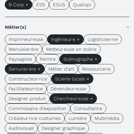
B Corp ×
ESS
ESUS
Qualiopi
Métier(s)
Imprimeur·euse
Ingénieur·e ×
Logisticien·ne
Menuisier·ère
Metteur·euse en scène
Paysagiste
Peintre
Scénographe ×
Serrurier·ère ×
Métier d'art
Ressourcerie
Constructeur·rice
Scierie locale ×
Facilitateur·rice
Dévendeur·euse
Designer produit
Chercheur·euse ×
Commissaire d'exposition
Consultant·e
Créateur·rice costumes
Lumière
Multimédia
Audiovisuel
Designer graphique