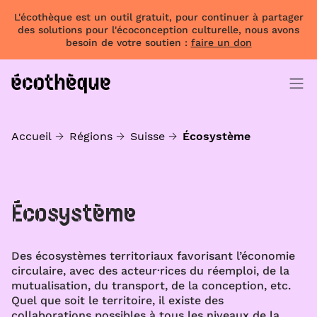
L'écothèque est un outil gratuit, pour continuer à partager
des solutions pour l'écoconception culturelle, nous avons
besoin de votre soutien :
faire un don
Accueil
Régions
Suisse
Écosystème
Écosystème
Des écosystèmes territoriaux favorisant l’économie
circulaire, avec des acteur·rices du réemploi, de la
mutualisation, du transport, de la conception, etc.
Quel que soit le territoire, il existe des
collaborations possibles à tous les niveaux de la