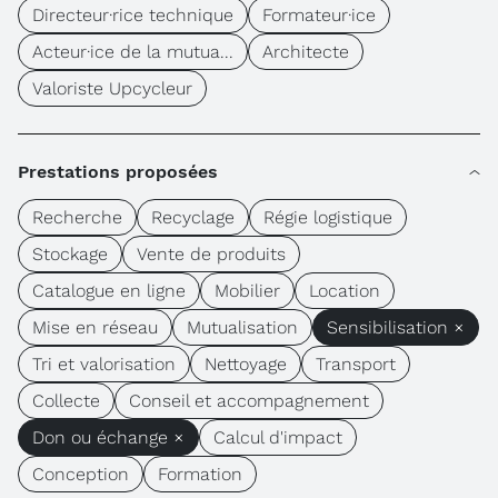
Directeur·rice technique
Formateur·ice
Acteur·ice de la mutua...
Architecte
Valoriste Upcycleur
Prestations proposées
Recherche
Recyclage
Régie logistique
Stockage
Vente de produits
Catalogue en ligne
Mobilier
Location
Mise en réseau
Mutualisation
Sensibilisation ×
Tri et valorisation
Nettoyage
Transport
Collecte
Conseil et accompagnement
Don ou échange ×
Calcul d'impact
Conception
Formation