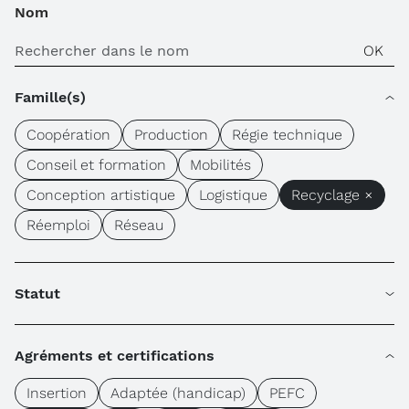
Nom
Famille(s)
Coopération
Production
Régie technique
Conseil et formation
Mobilités
Conception artistique
Logistique
Recyclage ×
Réemploi
Réseau
Statut
Agréments et certifications
Insertion
Adaptée (handicap)
PEFC