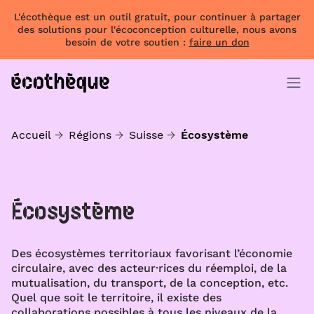
L'écothèque est un outil gratuit, pour continuer à partager
des solutions pour l'écoconception culturelle, nous avons
besoin de votre soutien :
faire un don
Accueil
Régions
Suisse
Écosystème
Écosystème
Des écosystèmes territoriaux favorisant l’économie
circulaire, avec des acteur·rices du réemploi, de la
mutualisation, du transport, de la conception, etc.
Quel que soit le territoire, il existe des
collaborations possibles à tous les niveaux de la