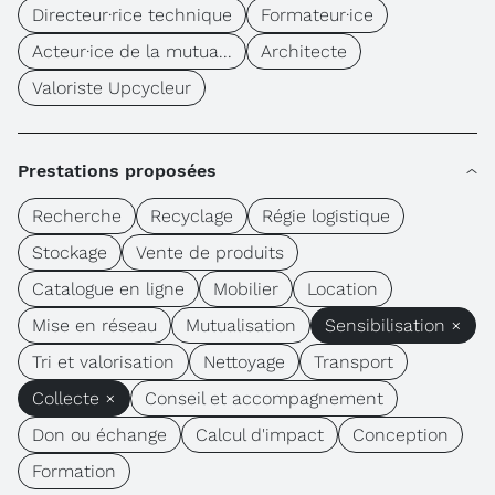
Directeur·rice technique
Formateur·ice
Acteur·ice de la mutua...
Architecte
Valoriste Upcycleur
Prestations proposées
Recherche
Recyclage
Régie logistique
Stockage
Vente de produits
Catalogue en ligne
Mobilier
Location
Mise en réseau
Mutualisation
Sensibilisation ×
Tri et valorisation
Nettoyage
Transport
Collecte ×
Conseil et accompagnement
Don ou échange
Calcul d'impact
Conception
Formation