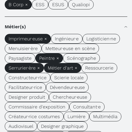
B Corp ×
ESS
ESUS
Qualiopi
Métier(s)
Imprimeur·euse ×
Ingénieur·e
Logisticien·ne
Menuisier·ère
Metteur·euse en scène
Paysagiste
Peintre ×
Scénographe
Serrurier·ère ×
Métier d'art ×
Ressourcerie
Constructeur·rice
Scierie locale
Facilitateur·rice
Dévendeur·euse
Designer produit
Chercheur·euse
Commissaire d'exposition
Consultant·e
Créateur·rice costumes
Lumière
Multimédia
Audiovisuel
Designer graphique