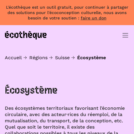
L'écothèque est un outil gratuit, pour continuer à partager
des solutions pour l'écoconception culturelle, nous avons
besoin de votre soutien :
faire un don
Accueil
Régions
Suisse
Écosystème
Écosystème
Des écosystèmes territoriaux favorisant l’économie
circulaire, avec des acteur·rices du réemploi, de la
mutualisation, du transport, de la conception, etc.
Quel que soit le territoire, il existe des
collaborations possibles à tous les niveaux de la