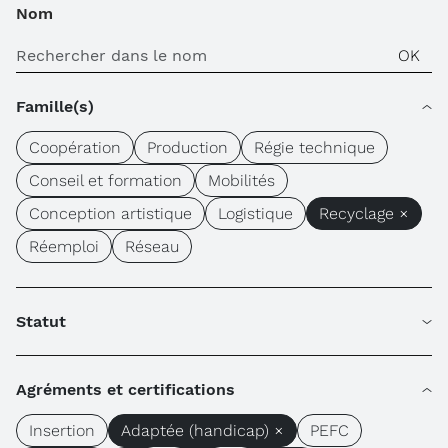
Nom
Famille(s)
Coopération
Production
Régie technique
Conseil et formation
Mobilités
Conception artistique
Logistique
Recyclage ×
Réemploi
Réseau
Statut
Agréments et certifications
Insertion
Adaptée (handicap) ×
PEFC