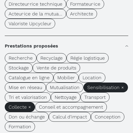
Directeur·rice technique
Formateur·ice
Acteur·ice de la mutua...
Architecte
Valoriste Upcycleur
Prestations proposées
Recherche
Recyclage
Régie logistique
Stockage
Vente de produits
Catalogue en ligne
Mobilier
Location
Mise en réseau
Mutualisation
Sensibilisation ×
Tri et valorisation
Nettoyage
Transport
Collecte ×
Conseil et accompagnement
Don ou échange
Calcul d'impact
Conception
Formation