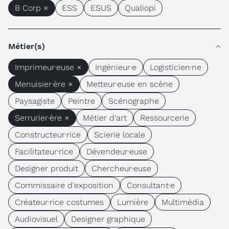
B Corp ×
ESS
ESUS
Qualiopi
Métier(s)
Imprimeur·euse ×
Ingénieur·e
Logisticien·ne
Menuisier·ère ×
Metteur·euse en scène
Paysagiste
Peintre
Scénographe
Serrurier·ère ×
Métier d'art
Ressourcerie
Constructeur·rice
Scierie locale
Facilitateur·rice
Dévendeur·euse
Designer produit
Chercheur·euse
Commissaire d'exposition
Consultant·e
Créateur·rice costumes
Lumière
Multimédia
Audiovisuel
Designer graphique