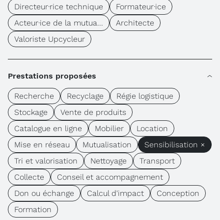
Directeur·rice technique
Formateur·ice
Acteur·ice de la mutua...
Architecte
Valoriste Upcycleur
Prestations proposées
Recherche
Recyclage
Régie logistique
Stockage
Vente de produits
Catalogue en ligne
Mobilier
Location
Mise en réseau
Mutualisation
Sensibilisation ×
Tri et valorisation
Nettoyage
Transport
Collecte
Conseil et accompagnement
Don ou échange
Calcul d'impact
Conception
Formation