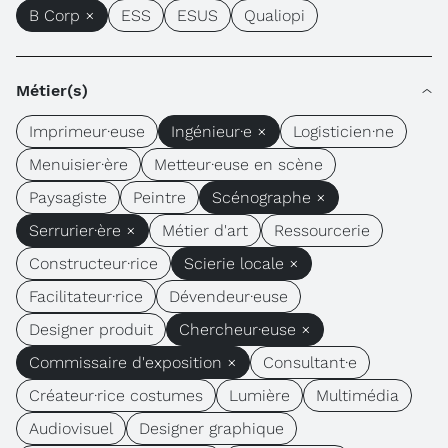
B Corp ×
ESS
ESUS
Qualiopi
Métier(s)
Imprimeur·euse
Ingénieur·e ×
Logisticien·ne
Menuisier·ère
Metteur·euse en scène
Paysagiste
Peintre
Scénographe ×
Serrurier·ère ×
Métier d'art
Ressourcerie
Constructeur·rice
Scierie locale ×
Facilitateur·rice
Dévendeur·euse
Designer produit
Chercheur·euse ×
Commissaire d'exposition ×
Consultant·e
Créateur·rice costumes
Lumière
Multimédia
Audiovisuel
Designer graphique