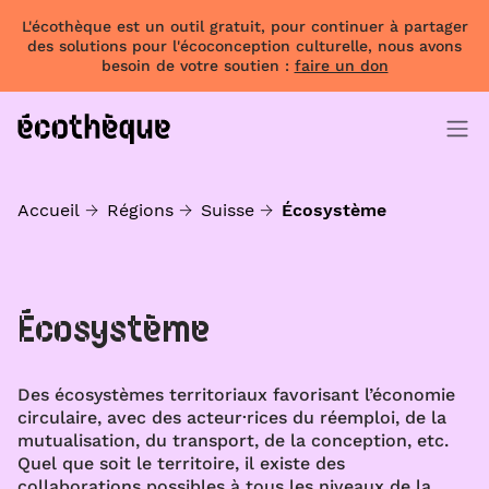
L'écothèque est un outil gratuit, pour continuer à partager
des solutions pour l'écoconception culturelle, nous avons
besoin de votre soutien :
faire un don
Accueil
Régions
Suisse
Écosystème
Écosystème
Des écosystèmes territoriaux favorisant l’économie
circulaire, avec des acteur·rices du réemploi, de la
mutualisation, du transport, de la conception, etc.
Quel que soit le territoire, il existe des
collaborations possibles à tous les niveaux de la