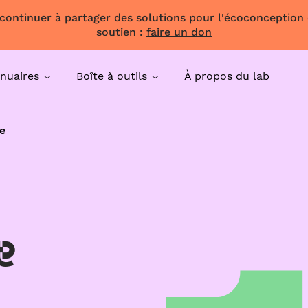
 continuer à partager des solutions pour l'écoconception
soutien :
faire un don
nuaires
Boîte à outils
À propos du lab
e
e