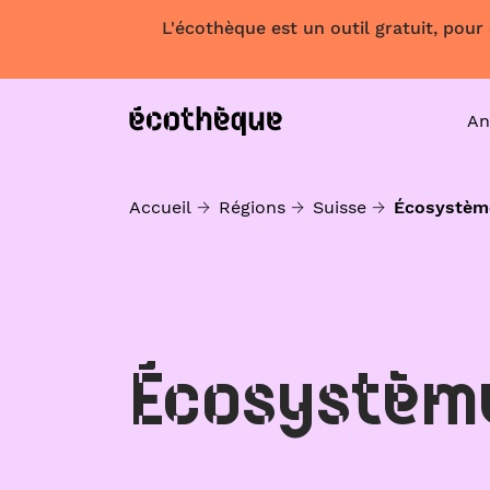
L'écothèque est un outil gratuit, pour
An
Accueil
Régions
Suisse
Écosystèm
Écosystèm