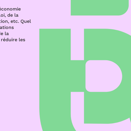
’économie
oi, de la
ion, etc. Quel
rations
e la
réduire les