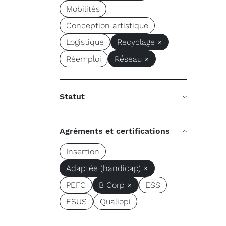
Mobilités
Conception artistique
Logistique
Recyclage ×
Réemploi
Réseau ×
Statut
Agréments et certifications
Insertion
Adaptée (handicap) ×
PEFC
B Corp ×
ESS
ESUS
Qualiopi