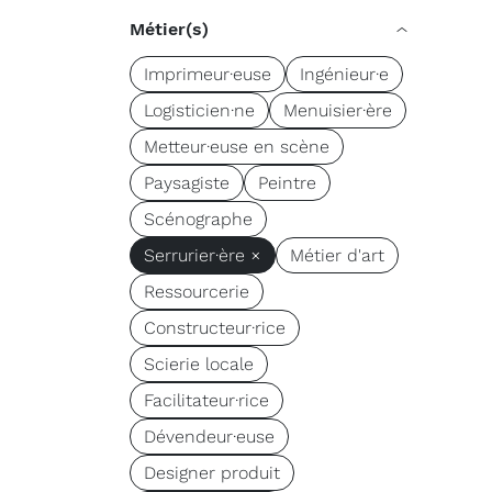
Métier(s)
Imprimeur·euse
Ingénieur·e
Logisticien·ne
Menuisier·ère
Metteur·euse en scène
Paysagiste
Peintre
Scénographe
Serrurier·ère ×
Métier d'art
Ressourcerie
Constructeur·rice
Scierie locale
Facilitateur·rice
Dévendeur·euse
Designer produit