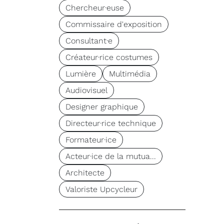
Chercheur·euse
Commissaire d'exposition
Consultant·e
Créateur·rice costumes
Lumière
Multimédia
Audiovisuel
Designer graphique
Directeur·rice technique
Formateur·ice
Acteur·ice de la mutua...
Architecte
Valoriste Upcycleur