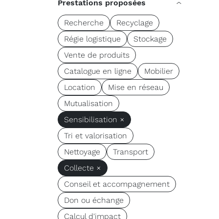
Prestations proposées
Recherche
Recyclage
Régie logistique
Stockage
Vente de produits
Catalogue en ligne
Mobilier
Location
Mise en réseau
Mutualisation
Sensibilisation ×
Tri et valorisation
Nettoyage
Transport
Collecte ×
Conseil et accompagnement
Don ou échange
Calcul d'impact