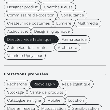
Designer produit
Chercheur·euse
Commissaire d'exposition
Consultant·e
Créateur·rice costumes
Lumière
Multimédia
Audiovisuel
Designer graphique
Directeur·rice technique ×
Formateur·ice
Acteur·ice de la mutua...
Architecte
Valoriste Upcycleur
Prestations proposées
Recherche
Recyclage ×
Régie logistique
Stockage
Vente de produits
Catalogue en ligne
Mobilier
Location
Mise en réseau
Mutualisation
Sensibilisation