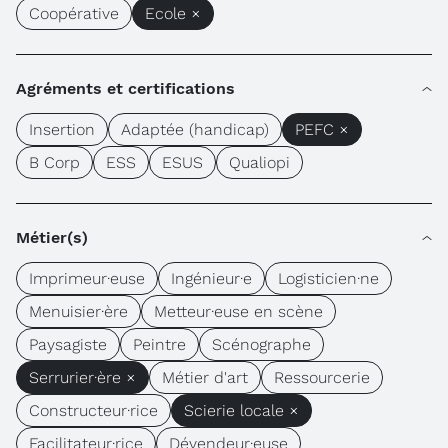
Coopérative
Ecole ×
Agréments et certifications
Insertion
Adaptée (handicap)
PEFC ×
B Corp
ESS
ESUS
Qualiopi
Métier(s)
Imprimeur·euse
Ingénieur·e
Logisticien·ne
Menuisier·ère
Metteur·euse en scène
Paysagiste
Peintre
Scénographe
Serrurier·ère ×
Métier d'art
Ressourcerie
Constructeur·rice
Scierie locale ×
Facilitateur·rice
Dévendeur·euse