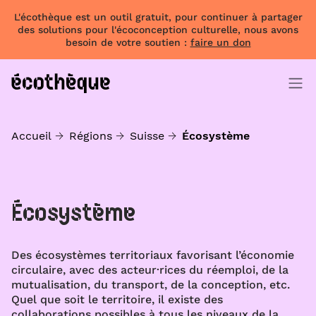
L'écothèque est un outil gratuit, pour continuer à partager
des solutions pour l'écoconception culturelle, nous avons
besoin de votre soutien :
faire un don
Accueil
Régions
Suisse
Écosystème
Écosystème
Des écosystèmes territoriaux favorisant l’économie
circulaire, avec des acteur·rices du réemploi, de la
mutualisation, du transport, de la conception, etc.
Quel que soit le territoire, il existe des
collaborations possibles à tous les niveaux de la