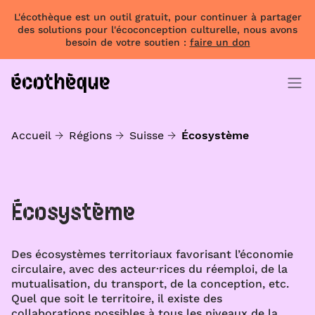
L'écothèque est un outil gratuit, pour continuer à partager
des solutions pour l'écoconception culturelle, nous avons
besoin de votre soutien :
faire un don
Accueil
Régions
Suisse
Écosystème
Écosystème
Des écosystèmes territoriaux favorisant l’économie
circulaire, avec des acteur·rices du réemploi, de la
mutualisation, du transport, de la conception, etc.
Quel que soit le territoire, il existe des
collaborations possibles à tous les niveaux de la