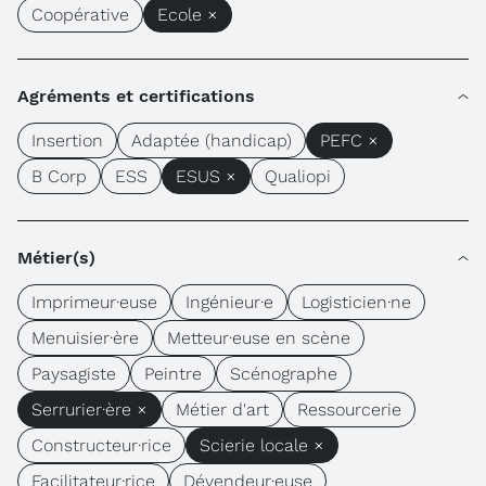
Coopérative
Ecole ×
Agréments et certifications
Insertion
Adaptée (handicap)
PEFC ×
B Corp
ESS
ESUS ×
Qualiopi
Métier(s)
Imprimeur·euse
Ingénieur·e
Logisticien·ne
Menuisier·ère
Metteur·euse en scène
Paysagiste
Peintre
Scénographe
Serrurier·ère ×
Métier d'art
Ressourcerie
Constructeur·rice
Scierie locale ×
Facilitateur·rice
Dévendeur·euse