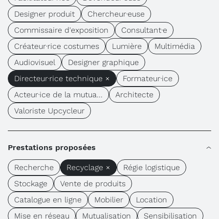
Designer produit
Chercheur·euse
Commissaire d'exposition
Consultant·e
Créateur·rice costumes
Lumière
Multimédia
Audiovisuel
Designer graphique
Directeur·rice technique ×
Formateur·ice
Acteur·ice de la mutua...
Architecte
Valoriste Upcycleur
Prestations proposées
Recherche
Recyclage ×
Régie logistique
Stockage
Vente de produits
Catalogue en ligne
Mobilier
Location
Mise en réseau
Mutualisation
Sensibilisation