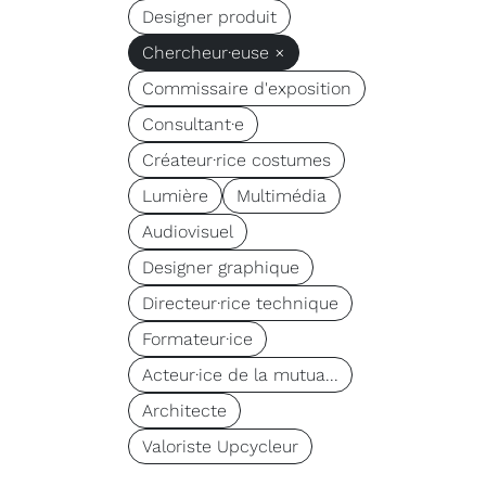
Designer produit
Chercheur·euse ×
Commissaire d'exposition
Consultant·e
Créateur·rice costumes
Lumière
Multimédia
Audiovisuel
Designer graphique
Directeur·rice technique
Formateur·ice
Acteur·ice de la mutua...
Architecte
Valoriste Upcycleur