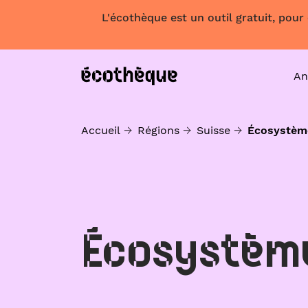
L'écothèque est un outil gratuit, pour
An
Accueil
Régions
Suisse
Écosystèm
Écosystèm