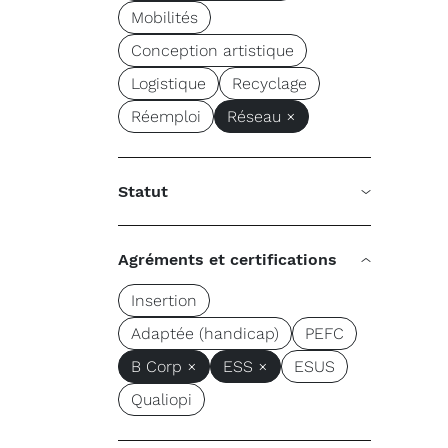
Mobilités
Conception artistique
Logistique
Recyclage
Réemploi
Réseau ×
Statut
Agréments et certifications
Insertion
Adaptée (handicap)
PEFC
B Corp ×
ESS ×
ESUS
Qualiopi