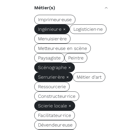
Métier(s)
Imprimeur·euse
Ingénieur·e ×
Logisticien·ne
Menuisier·ère
Metteur·euse en scène
Paysagiste
Peintre
Scénographe ×
Serrurier·ère ×
Métier d'art
Ressourcerie
Constructeur·rice
Scierie locale ×
Facilitateur·rice
Dévendeur·euse