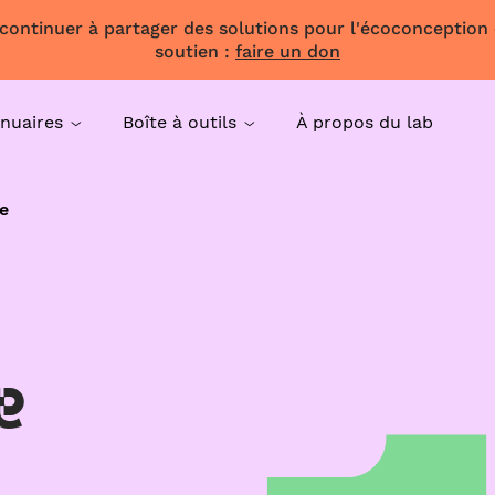
 continuer à partager des solutions pour l'écoconception
soutien :
faire un don
nuaires
Boîte à outils
À propos du lab
e
e