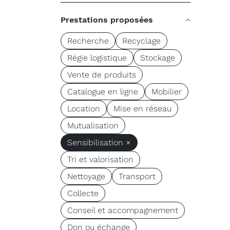
Prestations proposées
Recherche
Recyclage
Régie logistique
Stockage
Vente de produits
Catalogue en ligne
Mobilier
Location
Mise en réseau
Mutualisation
Sensibilisation ×
Tri et valorisation
Nettoyage
Transport
Collecte
Conseil et accompagnement
Don ou échange