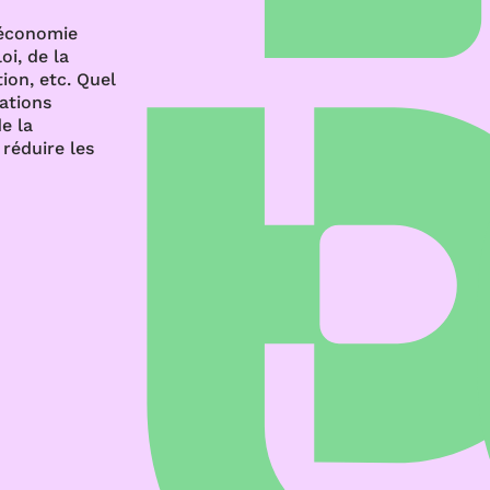
’économie
oi, de la
ion, etc. Quel
rations
e la
réduire les