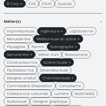
B Corp ×
ESS
ESUS
Qualiopi
Métier(s)
Imprimeur·euse
Ingénieur·e ×
Logisticien·ne
Menuisier·ère
Metteur·euse en scène ×
Paysagiste
Peintre
Scénographe ×
Serrurier·ère ×
Métier d'art
Ressourcerie
Constructeur·rice
Scierie locale ×
Facilitateur·rice
Dévendeur·euse
Designer produit
Chercheur·euse ×
Commissaire d'exposition
Consultant·e
Créateur·rice costumes
Lumière
Multimédia
Audiovisuel
Designer graphique