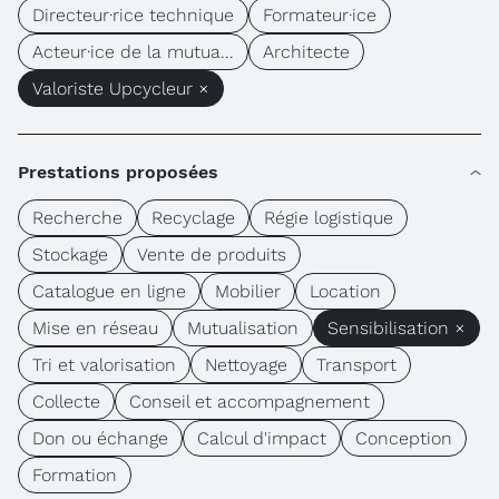
Directeur·rice technique
Formateur·ice
Acteur·ice de la mutua...
Architecte
Valoriste Upcycleur ×
Prestations proposées
Recherche
Recyclage
Régie logistique
Stockage
Vente de produits
Catalogue en ligne
Mobilier
Location
Mise en réseau
Mutualisation
Sensibilisation ×
Tri et valorisation
Nettoyage
Transport
Collecte
Conseil et accompagnement
Don ou échange
Calcul d'impact
Conception
Formation