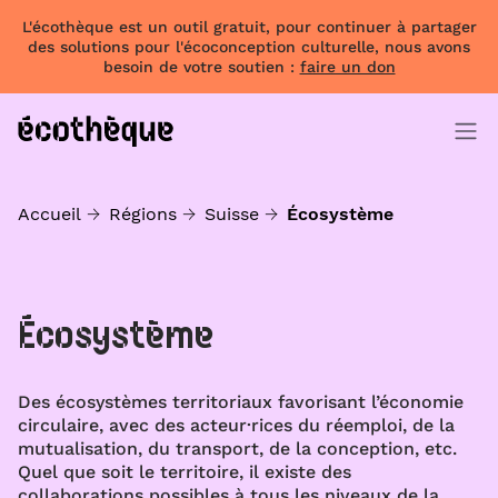
L'écothèque est un outil gratuit, pour continuer à partager
des solutions pour l'écoconception culturelle, nous avons
besoin de votre soutien :
faire un don
Accueil
Régions
Suisse
Écosystème
Écosystème
Des écosystèmes territoriaux favorisant l’économie
circulaire, avec des acteur·rices du réemploi, de la
mutualisation, du transport, de la conception, etc.
Quel que soit le territoire, il existe des
collaborations possibles à tous les niveaux de la