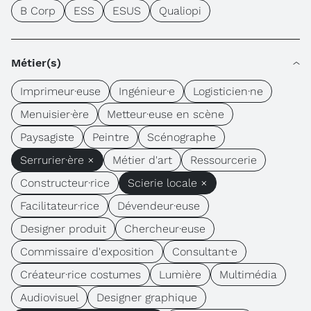
B Corp
ESS
ESUS
Qualiopi
Métier(s)
Imprimeur·euse
Ingénieur·e
Logisticien·ne
Menuisier·ère
Metteur·euse en scène
Paysagiste
Peintre
Scénographe
Serrurier·ère ×
Métier d'art
Ressourcerie
Constructeur·rice
Scierie locale ×
Facilitateur·rice
Dévendeur·euse
Designer produit
Chercheur·euse
Commissaire d'exposition
Consultant·e
Créateur·rice costumes
Lumière
Multimédia
Audiovisuel
Designer graphique