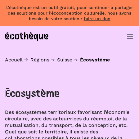
L'écothèque est un outil gratuit, pour continuer à partager
des solutions pour l'écoconception culturelle, nous avons
besoin de votre soutien :
faire un don
Accueil
Régions
Suisse
Écosystème
Écosystème
Des écosystèmes territoriaux favorisant l’économie
circulaire, avec des acteur·rices du réemploi, de la
mutualisation, du transport, de la conception, etc.
Quel que soit le territoire, il existe des
collaborations possibles à tous les niveaux de la