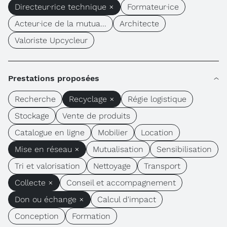
Directeur·rice technique ×
Formateur·ice
Acteur·ice de la mutua...
Architecte
Valoriste Upcycleur
Prestations proposées
Recherche
Recyclage ×
Régie logistique
Stockage
Vente de produits
Catalogue en ligne
Mobilier
Location
Mise en réseau ×
Mutualisation
Sensibilisation
Tri et valorisation
Nettoyage
Transport
Collecte ×
Conseil et accompagnement
Don ou échange ×
Calcul d'impact
Conception
Formation