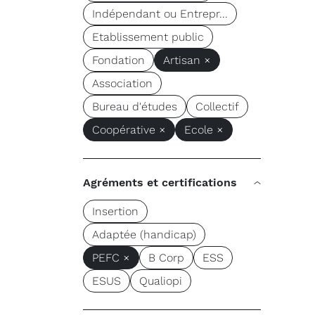
Indépendant ou Entrepr...
Etablissement public
Fondation
Artisan ×
Association
Bureau d'études
Collectif
Coopérative ×
Ecole ×
Agréments et certifications
Insertion
Adaptée (handicap)
PEFC ×
B Corp
ESS
ESUS
Qualiopi