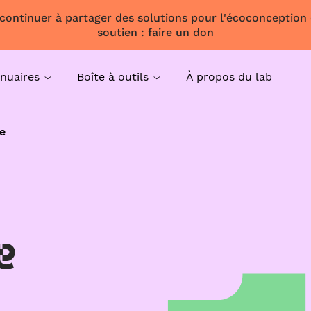
 continuer à partager des solutions pour l'écoconception
soutien :
faire un don
nuaires
Boîte à outils
À propos du lab
e
e