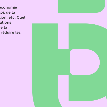
’économie
oi, de la
ion, etc. Quel
rations
e la
réduire les