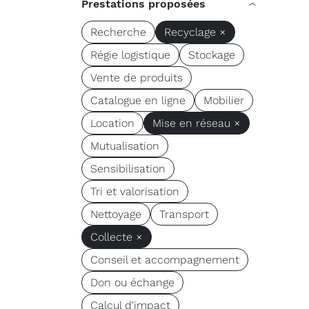
Prestations proposées
Recherche
Recyclage ×
Régie logistique
Stockage
Vente de produits
Catalogue en ligne
Mobilier
Location
Mise en réseau ×
Mutualisation
Sensibilisation
Tri et valorisation
Nettoyage
Transport
Collecte ×
Conseil et accompagnement
Don ou échange
Calcul d'impact