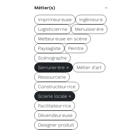
Métier(s)
Imprimeur·euse
Ingénieur·e
Logisticien·ne
Menuisier·ère
Metteur·euse en scène
Paysagiste
Peintre
Scénographe
Serrurier·ère ×
Métier d'art
Ressourcerie
Constructeur·rice
Scierie locale ×
Facilitateur·rice
Dévendeur·euse
Designer produit