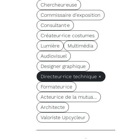
Chercheur·euse
Commissaire d'exposition
Consultant·e
Créateur·rice costumes
Lumière
Multimédia
Audiovisuel
Designer graphique
Directeur·rice technique ×
Formateur·ice
Acteur·ice de la mutua...
Architecte
Valoriste Upcycleur