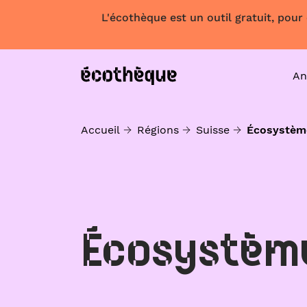
L'écothèque est un outil gratuit, pour
An
Accueil
Régions
Suisse
Écosystèm
Écosystèm