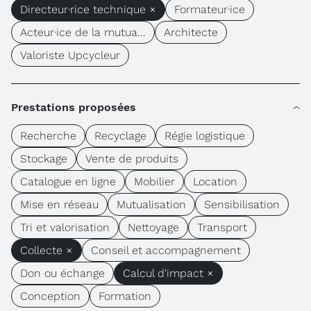
Directeur·rice technique ×
Formateur·ice
Acteur·ice de la mutua...
Architecte
Valoriste Upcycleur
Prestations proposées
Recherche
Recyclage
Régie logistique
Stockage
Vente de produits
Catalogue en ligne
Mobilier
Location
Mise en réseau
Mutualisation
Sensibilisation
Tri et valorisation
Nettoyage
Transport
Collecte ×
Conseil et accompagnement
Don ou échange
Calcul d'impact ×
Conception
Formation