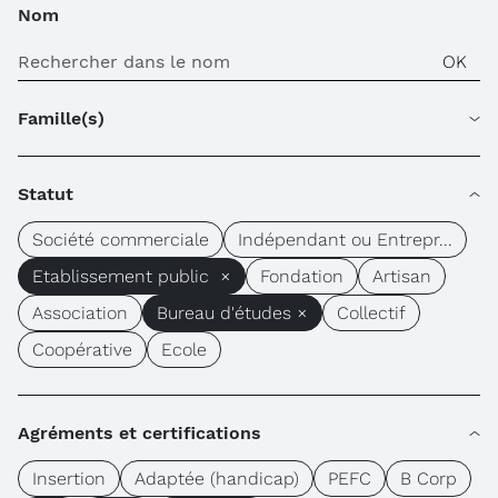
Nom
Famille(s)
Statut
Société commerciale
Indépendant ou Entrepr...
Etablissement public ×
Fondation
Artisan
Association
Bureau d'études ×
Collectif
Coopérative
Ecole
Agréments et certifications
Insertion
Adaptée (handicap)
PEFC
B Corp