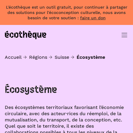
L'écothèque est un outil gratuit, pour continuer à partager
des solutions pour l'écoconception culturelle, nous avons
besoin de votre soutien :
faire un don
Accueil
Régions
Suisse
Écosystème
Écosystème
Des écosystèmes territoriaux favorisant l’économie
circulaire, avec des acteur·rices du réemploi, de la
mutualisation, du transport, de la conception, etc.
Quel que soit le territoire, il existe des
collaborations possibles à tous les niveaux de la