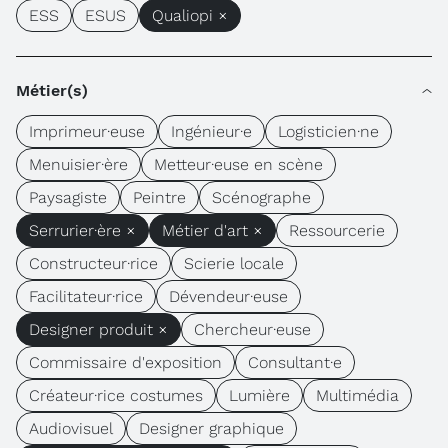
ESS
ESUS
Qualiopi ×
Métier(s)
Imprimeur·euse
Ingénieur·e
Logisticien·ne
Menuisier·ère
Metteur·euse en scène
Paysagiste
Peintre
Scénographe
Serrurier·ère ×
Métier d'art ×
Ressourcerie
Constructeur·rice
Scierie locale
Facilitateur·rice
Dévendeur·euse
Designer produit ×
Chercheur·euse
Commissaire d'exposition
Consultant·e
Créateur·rice costumes
Lumière
Multimédia
Audiovisuel
Designer graphique