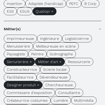
Insertion
Adaptée (handicap)
PEFC
B Corp
ESS
ESUS
Qualiopi ×
Métier(s)
Imprimeur·euse
Ingénieur·e
Logisticien·ne
Menuisier·ère
Metteur·euse en scène
Paysagiste
Peintre
Scénographe
Serrurier·ère ×
Métier d'art ×
Ressourcerie
Constructeur·rice
Scierie locale
Facilitateur·rice
Dévendeur·euse
Designer produit ×
Chercheur·euse
Commissaire d'exposition
Consultant·e
Créateur·rice costumes
Lumière
Multimédia