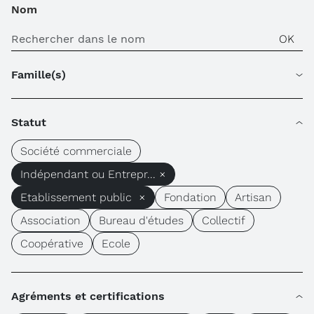
Nom
Famille(s)
Statut
Société commerciale
Indépendant ou Entrepr... ×
Etablissement public ×
Fondation
Artisan
Association
Bureau d'études
Collectif
Coopérative
Ecole
Agréments et certifications