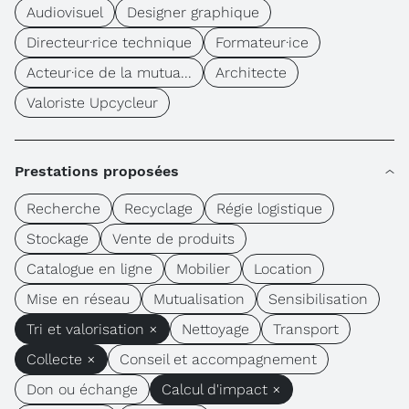
Audiovisuel
Designer graphique
Directeur·rice technique
Formateur·ice
Acteur·ice de la mutua...
Architecte
Valoriste Upcycleur
Prestations proposées
Recherche
Recyclage
Régie logistique
Stockage
Vente de produits
Catalogue en ligne
Mobilier
Location
Mise en réseau
Mutualisation
Sensibilisation
Tri et valorisation ×
Nettoyage
Transport
Collecte ×
Conseil et accompagnement
Don ou échange
Calcul d'impact ×