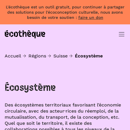
L'écothèque est un outil gratuit, pour continuer à partager
des solutions pour l'écoconception culturelle, nous avons
besoin de votre soutien :
faire un don
Accueil
Régions
Suisse
Écosystème
Écosystème
Des écosystèmes territoriaux favorisant l’économie
circulaire, avec des acteur·rices du réemploi, de la
mutualisation, du transport, de la conception, etc.
Quel que soit le territoire, il existe des
collaborations possibles à tous les niveaux de la