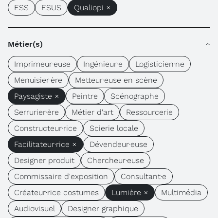
ESS
ESUS
Qualiopi ×
Métier(s)
Imprimeur·euse
Ingénieur·e
Logisticien·ne
Menuisier·ère
Metteur·euse en scène
Paysagiste ×
Peintre
Scénographe
Serrurier·ère
Métier d'art
Ressourcerie
Constructeur·rice
Scierie locale
Facilitateur·rice ×
Dévendeur·euse
Designer produit
Chercheur·euse
Commissaire d'exposition
Consultant·e
Créateur·rice costumes
Lumière ×
Multimédia
Audiovisuel
Designer graphique