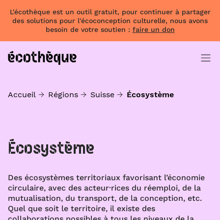
L'écothèque est un outil gratuit, pour continuer à partager
des solutions pour l'écoconception culturelle, nous avons
besoin de votre soutien :
faire un don
Accueil
Régions
Suisse
Écosystème
Écosystème
Des écosystèmes territoriaux favorisant l’économie
circulaire, avec des acteur·rices du réemploi, de la
mutualisation, du transport, de la conception, etc.
Quel que soit le territoire, il existe des
collaborations possibles à tous les niveaux de la