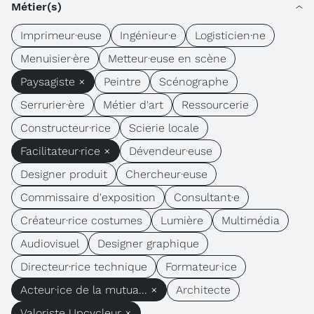
Métier(s)
Imprimeur·euse
Ingénieur·e
Logisticien·ne
Menuisier·ère
Metteur·euse en scène
Paysagiste ×
Peintre
Scénographe
Serrurier·ère
Métier d'art
Ressourcerie
Constructeur·rice
Scierie locale
Facilitateur·rice ×
Dévendeur·euse
Designer produit
Chercheur·euse
Commissaire d'exposition
Consultant·e
Créateur·rice costumes
Lumière
Multimédia
Audiovisuel
Designer graphique
Directeur·rice technique
Formateur·ice
Acteur·ice de la mutua... ×
Architecte
Valoriste Upcycleur ×