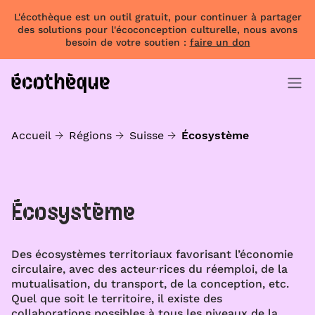
L'écothèque est un outil gratuit, pour continuer à partager
des solutions pour l'écoconception culturelle, nous avons
besoin de votre soutien :
faire un don
Accueil
Régions
Suisse
Écosystème
Écosystème
Des écosystèmes territoriaux favorisant l’économie
circulaire, avec des acteur·rices du réemploi, de la
mutualisation, du transport, de la conception, etc.
Quel que soit le territoire, il existe des
collaborations possibles à tous les niveaux de la