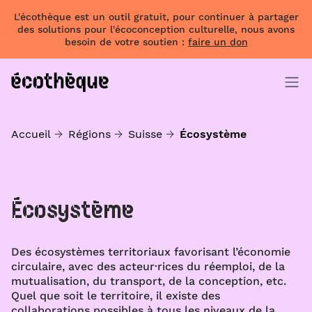
L'écothèque est un outil gratuit, pour continuer à partager
des solutions pour l'écoconception culturelle, nous avons
besoin de votre soutien :
faire un don
Accueil
Régions
Suisse
Écosystème
Écosystème
Des écosystèmes territoriaux favorisant l’économie
circulaire, avec des acteur·rices du réemploi, de la
mutualisation, du transport, de la conception, etc.
Quel que soit le territoire, il existe des
collaborations possibles à tous les niveaux de la