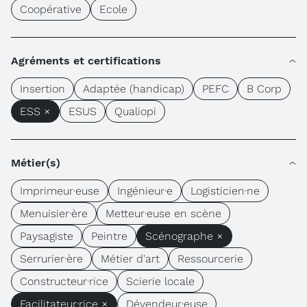
Coopérative
Ecole
Agréments et certifications
Insertion
Adaptée (handicap)
PEFC
B Corp
ESS ×
ESUS
Qualiopi
Métier(s)
Imprimeur·euse
Ingénieur·e
Logisticien·ne
Menuisier·ère
Metteur·euse en scène
Paysagiste
Peintre
Scénographe ×
Serrurier·ère
Métier d'art
Ressourcerie
Constructeur·rice
Scierie locale
Facilitateur·rice ×
Dévendeur·euse