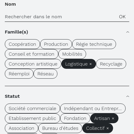
Nom
Famille(s)
Coopération
Production
Régie technique
Conseil et formation
Mobilités
Conception artistique
Logistique ×
Recyclage
Réemploi
Réseau
Statut
Société commerciale
Indépendant ou Entrepr...
Etablissement public
Fondation
Artisan ×
Association
Bureau d'études
Collectif ×