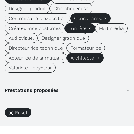
Designer produit
Chercheur·euse
Commissaire d'exposition
Consultant·e ×
Créateur·rice costumes
Lumière ×
Multimédia
Audiovisuel
Designer graphique
Directeur·rice technique
Formateur·ice
Acteur·ice de la mutua...
Architecte ×
Valoriste Upcycleur
Prestations proposées
Reset