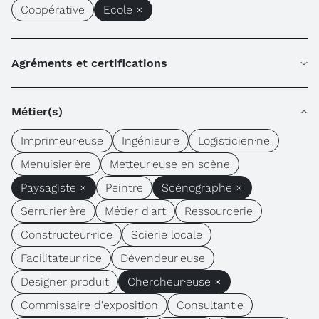
Coopérative
Ecole ×
Agréments et certifications
Métier(s)
Imprimeur·euse
Ingénieur·e
Logisticien·ne
Menuisier·ère
Metteur·euse en scène
Paysagiste ×
Peintre
Scénographe ×
Serrurier·ère
Métier d'art
Ressourcerie
Constructeur·rice
Scierie locale
Facilitateur·rice
Dévendeur·euse
Designer produit
Chercheur·euse ×
Commissaire d'exposition
Consultant·e