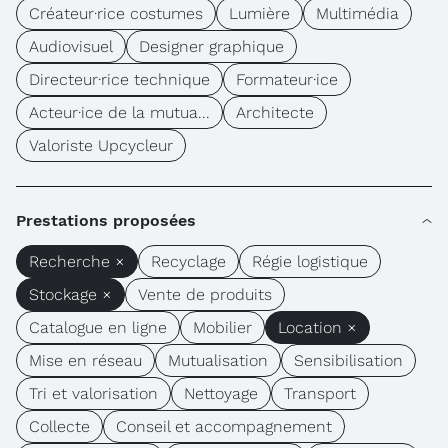
Créateur·rice costumes
Lumière
Multimédia
Audiovisuel
Designer graphique
Directeur·rice technique
Formateur·ice
Acteur·ice de la mutua...
Architecte
Valoriste Upcycleur
Prestations proposées
Recherche ×
Recyclage
Régie logistique
Stockage ×
Vente de produits
Catalogue en ligne
Mobilier
Location ×
Mise en réseau
Mutualisation
Sensibilisation
Tri et valorisation
Nettoyage
Transport
Collecte
Conseil et accompagnement