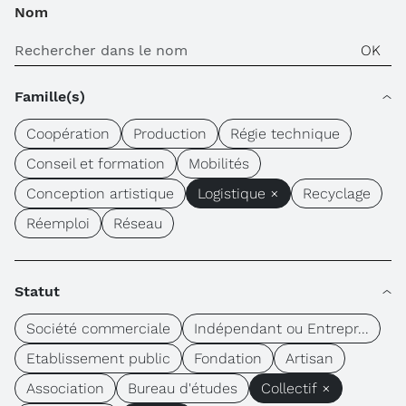
Nom
Famille(s)
Coopération
Production
Régie technique
Conseil et formation
Mobilités
Conception artistique
Logistique ×
Recyclage
Réemploi
Réseau
Statut
Société commerciale
Indépendant ou Entrepr...
Etablissement public
Fondation
Artisan
Association
Bureau d'études
Collectif ×