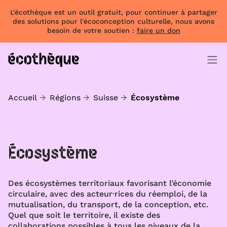
L'écothèque est un outil gratuit, pour continuer à partager
des solutions pour l'écoconception culturelle, nous avons
besoin de votre soutien :
faire un don
Accueil
Régions
Suisse
Écosystème
Écosystème
Des écosystèmes territoriaux favorisant l’économie
circulaire, avec des acteur·rices du réemploi, de la
mutualisation, du transport, de la conception, etc.
Quel que soit le territoire, il existe des
collaborations possibles à tous les niveaux de la