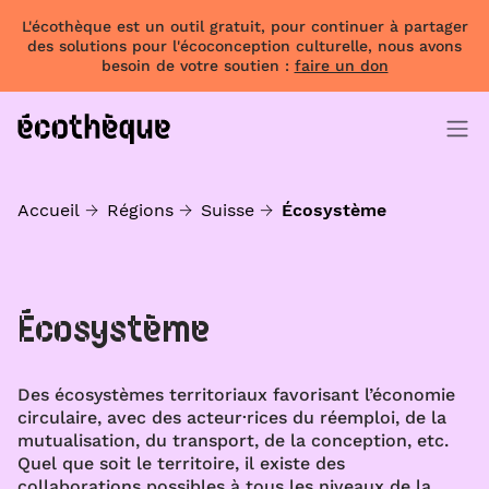
L'écothèque est un outil gratuit, pour continuer à partager
des solutions pour l'écoconception culturelle, nous avons
besoin de votre soutien :
faire un don
Accueil
Régions
Suisse
Écosystème
Écosystème
Des écosystèmes territoriaux favorisant l’économie
circulaire, avec des acteur·rices du réemploi, de la
mutualisation, du transport, de la conception, etc.
Quel que soit le territoire, il existe des
collaborations possibles à tous les niveaux de la