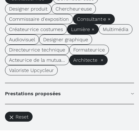
Designer produit
Chercheur·euse
Commissaire d'exposition
Consultant·e ×
Créateur·rice costumes
Lumière ×
Multimédia
Audiovisuel
Designer graphique
Directeur·rice technique
Formateur·ice
Acteur·ice de la mutua...
Architecte ×
Valoriste Upcycleur
Prestations proposées
Reset