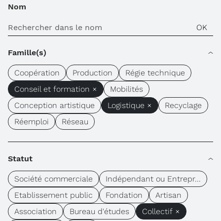
Nom
Famille(s)
Coopération
Production
Régie technique
Conseil et formation ×
Mobilités
Conception artistique
Logistique ×
Recyclage
Réemploi
Réseau
Statut
Société commerciale
Indépendant ou Entrepr...
Etablissement public
Fondation
Artisan
Association
Bureau d'études
Collectif ×