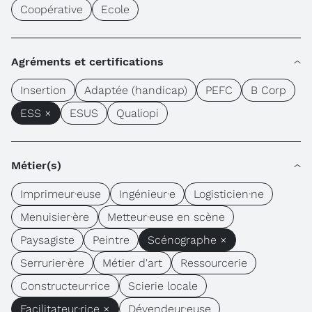
Coopérative
Ecole
Agréments et certifications
Insertion
Adaptée (handicap)
PEFC
B Corp
ESS ×
ESUS
Qualiopi
Métier(s)
Imprimeur·euse
Ingénieur·e
Logisticien·ne
Menuisier·ère
Metteur·euse en scène
Paysagiste
Peintre
Scénographe ×
Serrurier·ère
Métier d'art
Ressourcerie
Constructeur·rice
Scierie locale
Facilitateur·rice ×
Dévendeur·euse