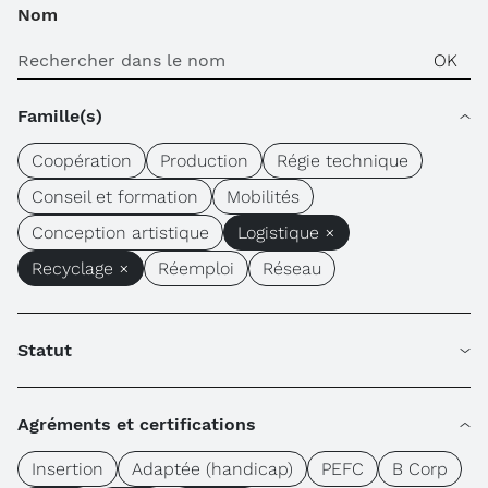
Nom
Famille(s)
Coopération
Production
Régie technique
Conseil et formation
Mobilités
Conception artistique
Logistique ×
Recyclage ×
Réemploi
Réseau
Statut
Agréments et certifications
Insertion
Adaptée (handicap)
PEFC
B Corp