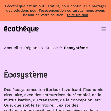
L'écothèque est un outil gratuit, pour continuer à partager
des solutions pour l'écoconception culturelle, nous avons
besoin de votre soutien :
faire un don
Accueil
Régions
Suisse
Écosystème
Écosystème
Des écosystèmes territoriaux favorisant l’économie
circulaire, avec des acteur·rices du réemploi, de la
mutualisation, du transport, de la conception, etc.
Quel que soit le territoire, il existe des
collaborations possibles à tous les niveaux de la