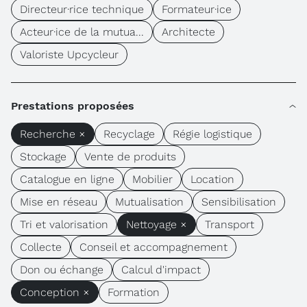
Directeur·rice technique
Formateur·ice
Acteur·ice de la mutua...
Architecte
Valoriste Upcycleur
Prestations proposées
Recherche ×
Recyclage
Régie logistique
Stockage
Vente de produits
Catalogue en ligne
Mobilier
Location
Mise en réseau
Mutualisation
Sensibilisation
Tri et valorisation
Nettoyage ×
Transport
Collecte
Conseil et accompagnement
Don ou échange
Calcul d'impact
Conception ×
Formation