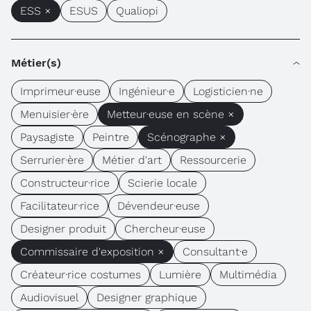
ESS ×
ESUS
Qualiopi
Métier(s)
Imprimeur·euse
Ingénieur·e
Logisticien·ne
Menuisier·ère
Metteur·euse en scène ×
Paysagiste
Peintre
Scénographe ×
Serrurier·ère
Métier d'art
Ressourcerie
Constructeur·rice
Scierie locale
Facilitateur·rice
Dévendeur·euse
Designer produit
Chercheur·euse
Commissaire d'exposition ×
Consultant·e
Créateur·rice costumes
Lumière
Multimédia
Audiovisuel
Designer graphique