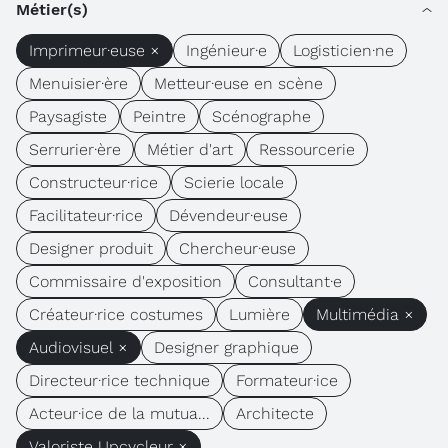
Métier(s)
Imprimeur·euse ×
Ingénieur·e
Logisticien·ne
Menuisier·ère
Metteur·euse en scène
Paysagiste
Peintre
Scénographe
Serrurier·ère
Métier d'art
Ressourcerie
Constructeur·rice
Scierie locale
Facilitateur·rice
Dévendeur·euse
Designer produit
Chercheur·euse
Commissaire d'exposition
Consultant·e
Créateur·rice costumes
Lumière
Multimédia ×
Audiovisuel ×
Designer graphique
Directeur·rice technique
Formateur·ice
Acteur·ice de la mutua...
Architecte
Valoriste Upcycleur ×