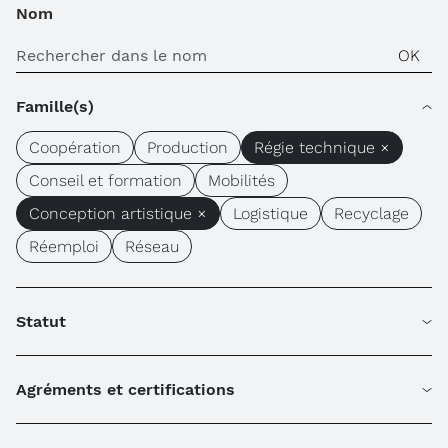
Nom
Famille(s)
Coopération
Production
Régie technique ×
Conseil et formation
Mobilités
Conception artistique ×
Logistique
Recyclage
Réemploi
Réseau
Statut
Agréments et certifications