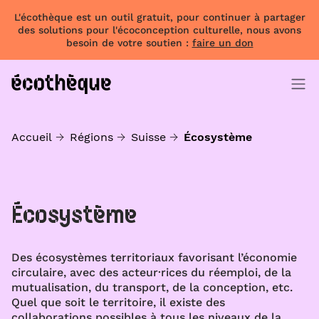
L'écothèque est un outil gratuit, pour continuer à partager
des solutions pour l'écoconception culturelle, nous avons
besoin de votre soutien :
faire un don
Accueil
Régions
Suisse
Écosystème
Écosystème
Des écosystèmes territoriaux favorisant l’économie
circulaire, avec des acteur·rices du réemploi, de la
mutualisation, du transport, de la conception, etc.
Quel que soit le territoire, il existe des
collaborations possibles à tous les niveaux de la