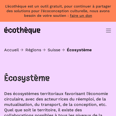
L'écothèque est un outil gratuit, pour continuer à partager
des solutions pour l'écoconception culturelle, nous avons
besoin de votre soutien :
faire un don
Accueil
Régions
Suisse
Écosystème
Écosystème
Des écosystèmes territoriaux favorisant l’économie
circulaire, avec des acteur·rices du réemploi, de la
mutualisation, du transport, de la conception, etc.
Quel que soit le territoire, il existe des
collaborations possibles à tous les niveaux de la