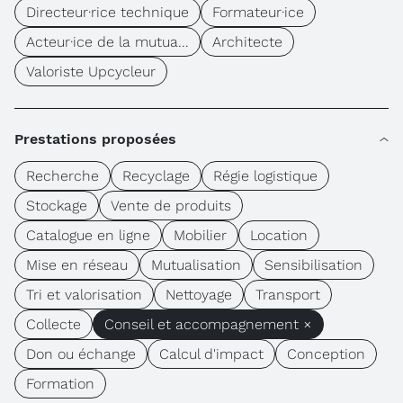
Directeur·rice technique
Formateur·ice
Acteur·ice de la mutua...
Architecte
Valoriste Upcycleur
Prestations proposées
Recherche
Recyclage
Régie logistique
Stockage
Vente de produits
Catalogue en ligne
Mobilier
Location
Mise en réseau
Mutualisation
Sensibilisation
Tri et valorisation
Nettoyage
Transport
Collecte
Conseil et accompagnement ×
Don ou échange
Calcul d'impact
Conception
Formation