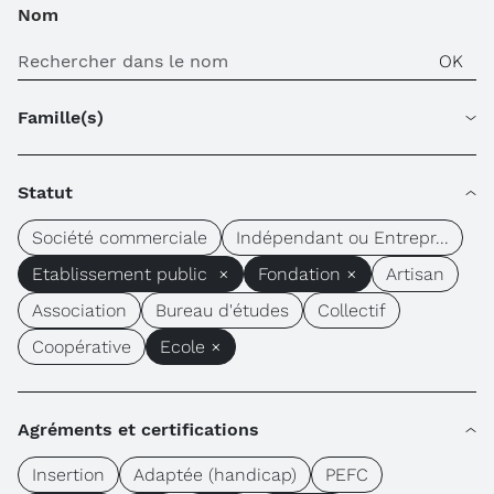
Nom
Famille(s)
Statut
Société commerciale
Indépendant ou Entrepr...
Etablissement public ×
Fondation ×
Artisan
Association
Bureau d'études
Collectif
Coopérative
Ecole ×
Agréments et certifications
Insertion
Adaptée (handicap)
PEFC