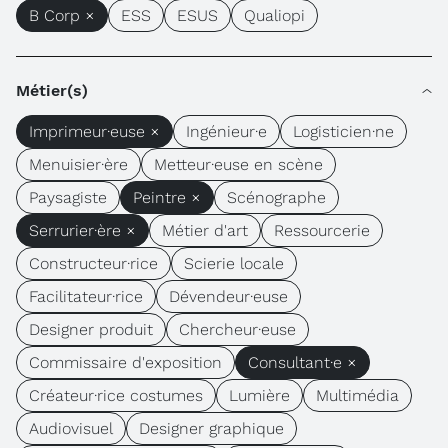
B Corp ×
ESS
ESUS
Qualiopi
Métier(s)
Imprimeur·euse ×
Ingénieur·e
Logisticien·ne
Menuisier·ère
Metteur·euse en scène
Paysagiste
Peintre ×
Scénographe
Serrurier·ère ×
Métier d'art
Ressourcerie
Constructeur·rice
Scierie locale
Facilitateur·rice
Dévendeur·euse
Designer produit
Chercheur·euse
Commissaire d'exposition
Consultant·e ×
Créateur·rice costumes
Lumière
Multimédia
Audiovisuel
Designer graphique