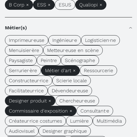
B Corp ×
ESS ×
ESUS
Qualiopi ×
Métier(s)
Imprimeur·euse
Ingénieur·e
Logisticien·ne
Menuisier·ère
Metteur·euse en scène
Paysagiste
Peintre
Scénographe
Serrurier·ère
Métier d'art ×
Ressourcerie
Constructeur·rice
Scierie locale
Facilitateur·rice
Dévendeur·euse
Designer produit ×
Chercheur·euse
Commissaire d'exposition ×
Consultant·e
Créateur·rice costumes
Lumière
Multimédia
Audiovisuel
Designer graphique