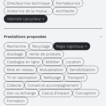
Directeur·rice technique
Formateur·ice
Acteur·ice de la mutua...
Architecte
Valoriste Upcycleur ×
Prestations proposées
Recherche
Recyclage
Régie logistique ×
Stockage
Vente de produits
Catalogue en ligne
Mobilier
Location
Mise en réseau
Mutualisation
Sensibilisation
Tri et valorisation
Nettoyage
Transport
Collecte
Conseil et accompagnement
Don ou échange
Calcul d'impact
Conception
Formation