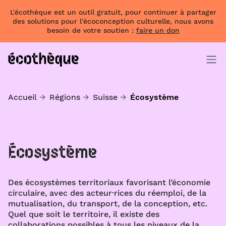
L'écothèque est un outil gratuit, pour continuer à partager
des solutions pour l'écoconception culturelle, nous avons
besoin de votre soutien :
faire un don
Accueil
Régions
Suisse
Écosystème
Écosystème
Des écosystèmes territoriaux favorisant l’économie
circulaire, avec des acteur·rices du réemploi, de la
mutualisation, du transport, de la conception, etc.
Quel que soit le territoire, il existe des
collaborations possibles à tous les niveaux de la