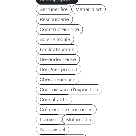
Serrurier·ère
Métier d'art
Ressourcerie
Constructeur·rice
Scierie locale
Facilitateur·rice
Dévendeur·euse
Designer produit
Chercheur·euse
Commissaire d'exposition
Consultant·e
Créateur·rice costumes
Lumière
Multimédia
Audiovisuel