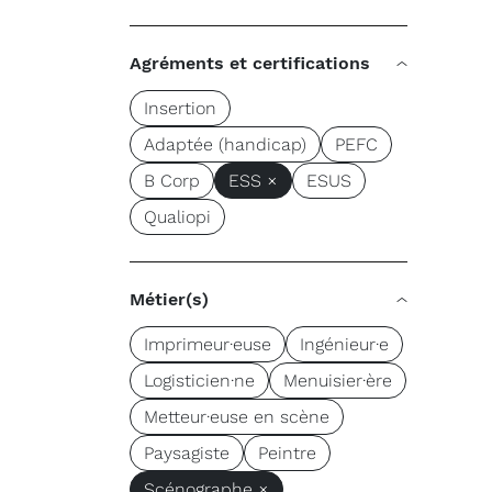
Agréments et certifications
Insertion
Adaptée (handicap)
PEFC
B Corp
ESS ×
ESUS
Qualiopi
Métier(s)
Imprimeur·euse
Ingénieur·e
Logisticien·ne
Menuisier·ère
Metteur·euse en scène
Paysagiste
Peintre
Scénographe ×