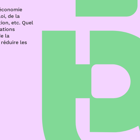
’économie
oi, de la
ion, etc. Quel
rations
e la
réduire les