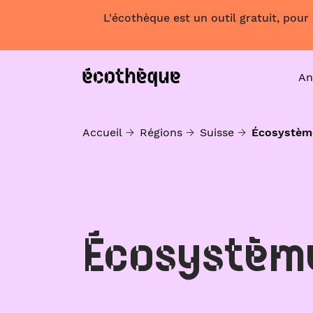
L'écothèque est un outil gratuit, pour
An
Accueil
Régions
Suisse
Écosystèm
Écosystèm