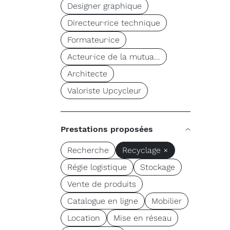
Designer graphique
Directeur·rice technique
Formateur·ice
Acteur·ice de la mutua...
Architecte
Valoriste Upcycleur
Prestations proposées
Recherche
Recyclage ×
Régie logistique
Stockage
Vente de produits
Catalogue en ligne
Mobilier
Location
Mise en réseau