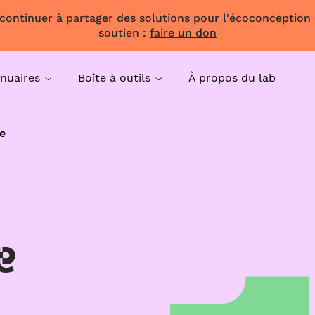
 continuer à partager des solutions pour l'écoconception
soutien :
faire un don
nuaires
Boîte à outils
À propos du lab
e
e