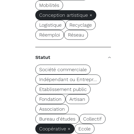
Mobilités
Conception artistique ×
Logistique
Recyclage
Réemploi
Réseau
Statut
Société commerciale
Indépendant ou Entrepr...
Etablissement public
Fondation
Artisan
Association
Bureau d'études
Collectif
Coopérative ×
Ecole