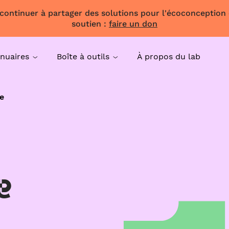
 continuer à partager des solutions pour l'écoconception
soutien :
faire un don
nuaires
Boîte à outils
À propos du lab
e
e