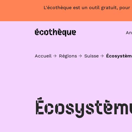
L'écothèque est un outil gratuit, pour
An
Accueil
Régions
Suisse
Écosystèm
Écosystèm