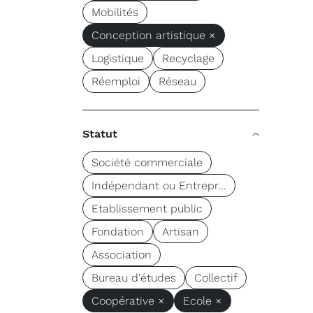
Mobilités
Conception artistique ×
Logistique
Recyclage
Réemploi
Réseau
Statut
Société commerciale
Indépendant ou Entrepr...
Etablissement public
Fondation
Artisan
Association
Bureau d'études
Collectif
Coopérative ×
Ecole ×