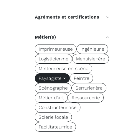
Agréments et certifications
Métier(s)
Imprimeur·euse
Ingénieur·e
Logisticien·ne
Menuisier·ère
Metteur·euse en scène
Paysagiste ×
Peintre
Scénographe
Serrurier·ère
Métier d'art
Ressourcerie
Constructeur·rice
Scierie locale
Facilitateur·rice