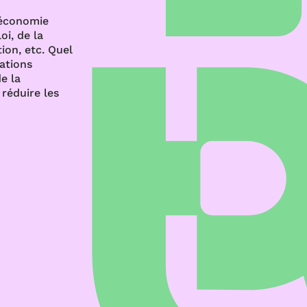
’économie
oi, de la
ion, etc. Quel
rations
e la
réduire les