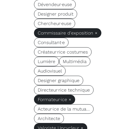
Dévendeur·euse
Designer produit
Chercheur·euse
Commissaire d'exposition ×
Consultant·e
Créateur·rice costumes
Lumière
Multimédia
Audiovisuel
Designer graphique
Directeur·rice technique
Formateur·ice ×
Acteur·ice de la mutua...
Architecte
Valoriste Upcycleur ×