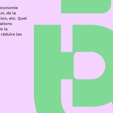
’économie
oi, de la
ion, etc. Quel
rations
e la
réduire les