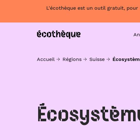
L'écothèque est un outil gratuit, pour
An
Accueil
Régions
Suisse
Écosystèm
Écosystèm