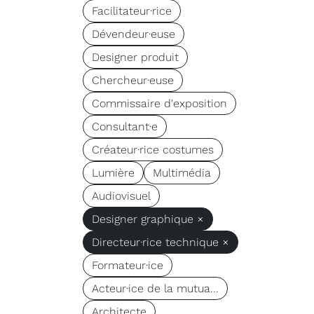
Facilitateur·rice
Dévendeur·euse
Designer produit
Chercheur·euse
Commissaire d'exposition
Consultant·e
Créateur·rice costumes
Lumière
Multimédia
Audiovisuel
Designer graphique ×
Directeur·rice technique ×
Formateur·ice
Acteur·ice de la mutua...
Architecte