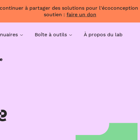
 continuer à partager des solutions pour l'écoconception
soutien :
faire un don
nuaires
Boîte à outils
À propos du lab
e
e