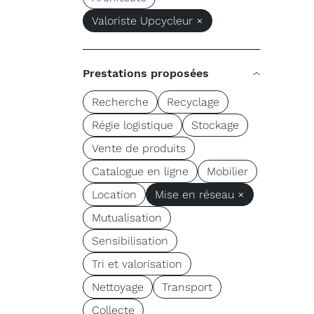
Valoriste Upcycleur ×
Prestations proposées
Recherche
Recyclage
Régie logistique
Stockage
Vente de produits
Catalogue en ligne
Mobilier
Location
Mise en réseau ×
Mutualisation
Sensibilisation
Tri et valorisation
Nettoyage
Transport
Collecte