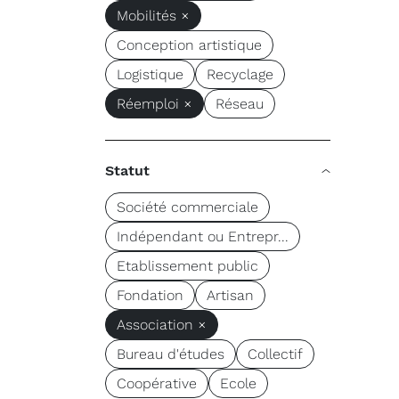
Mobilités ×
Conception artistique
Logistique
Recyclage
Réemploi ×
Réseau
Statut
Société commerciale
Indépendant ou Entrepr...
Etablissement public
Fondation
Artisan
Association ×
Bureau d'études
Collectif
Coopérative
Ecole