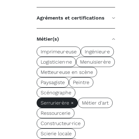
Agréments et certifications
Métier(s)
Imprimeur·euse
Ingénieur·e
Logisticien·ne
Menuisier·ère
Metteur·euse en scène
Paysagiste
Peintre
Scénographe
Serrurier·ère ×
Métier d'art
Ressourcerie
Constructeur·rice
Scierie locale