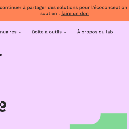
 continuer à partager des solutions pour l'écoconception
soutien :
faire un don
nuaires
Boîte à outils
À propos du lab
e
e