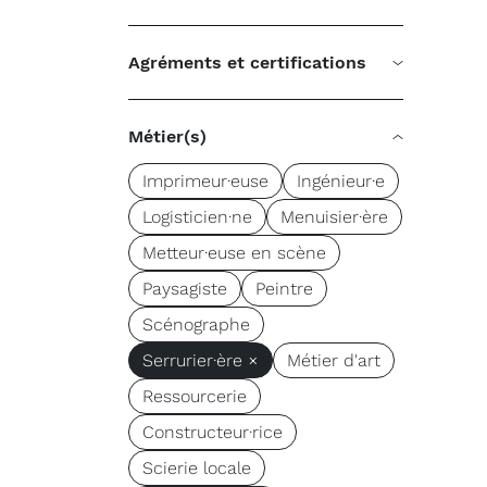
Agréments et certifications
Métier(s)
Imprimeur·euse
Ingénieur·e
Logisticien·ne
Menuisier·ère
Metteur·euse en scène
Paysagiste
Peintre
Scénographe
Serrurier·ère ×
Métier d'art
Ressourcerie
Constructeur·rice
Scierie locale