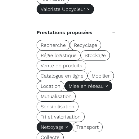
Valoriste Upcycleur ×
Prestations proposées
Recherche
Recyclage
Régie logistique
Stockage
Vente de produits
Catalogue en ligne
Mobilier
Location
Mise en réseau ×
Mutualisation
Sensibilisation
Tri et valorisation
Nettoyage ×
Transport
Collecte