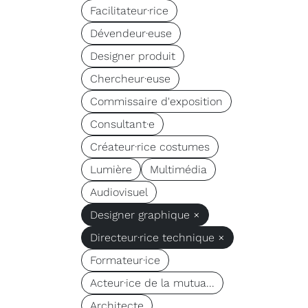
Facilitateur·rice
Dévendeur·euse
Designer produit
Chercheur·euse
Commissaire d'exposition
Consultant·e
Créateur·rice costumes
Lumière
Multimédia
Audiovisuel
Designer graphique ×
Directeur·rice technique ×
Formateur·ice
Acteur·ice de la mutua...
Architecte