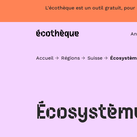
L'écothèque est un outil gratuit, pour
An
Accueil
Régions
Suisse
Écosystèm
Écosystèm