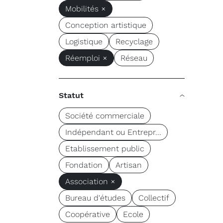
Mobilités ×
Conception artistique
Logistique
Recyclage
Réemploi ×
Réseau
Statut
Société commerciale
Indépendant ou Entrepr...
Etablissement public
Fondation
Artisan
Association ×
Bureau d'études
Collectif
Coopérative
Ecole