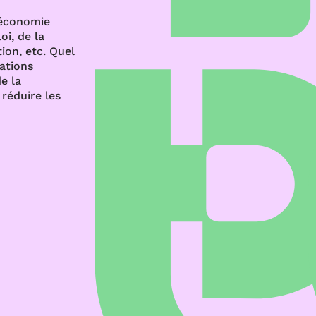
’économie
oi, de la
ion, etc. Quel
rations
e la
réduire les