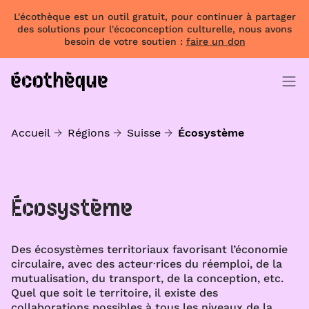
L'écothèque est un outil gratuit, pour continuer à partager
des solutions pour l'écoconception culturelle, nous avons
besoin de votre soutien :
faire un don
Accueil
Régions
Suisse
Écosystème
Écosystème
Des écosystèmes territoriaux favorisant l’économie
circulaire, avec des acteur·rices du réemploi, de la
mutualisation, du transport, de la conception, etc.
Quel que soit le territoire, il existe des
collaborations possibles à tous les niveaux de la