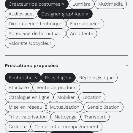
Créateur·rice costumes ×
Lumière
Multimédia
Audiovisuel
Designer graphique ×
Directeur·rice technique
Formateur·ice
Acteur·ice de la mutua...
Architecte
Valoriste Upcycleur
Prestations proposées
Recherche ×
Recyclage ×
Régie logistique
Stockage
Vente de produits
Catalogue en ligne
Mobilier
Location
Mise en réseau
Mutualisation
Sensibilisation
Tri et valorisation
Nettoyage
Transport
Collecte
Conseil et accompagnement