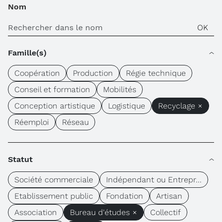
Nom
Famille(s)
Coopération
Production
Régie technique
Conseil et formation
Mobilités
Conception artistique
Logistique
Recyclage ×
Réemploi
Réseau
Statut
Société commerciale
Indépendant ou Entrepr...
Etablissement public
Fondation
Artisan
Association
Bureau d'études ×
Collectif