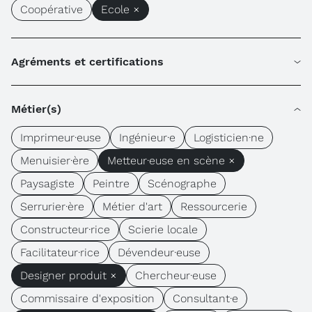
Coopérative
Ecole ×
Agréments et certifications
Métier(s)
Imprimeur·euse
Ingénieur·e
Logisticien·ne
Menuisier·ère
Metteur·euse en scène ×
Paysagiste
Peintre
Scénographe
Serrurier·ère
Métier d'art
Ressourcerie
Constructeur·rice
Scierie locale
Facilitateur·rice
Dévendeur·euse
Designer produit ×
Chercheur·euse
Commissaire d'exposition
Consultant·e