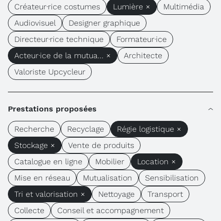
Créateur·rice costumes
Lumière ×
Multimédia
Audiovisuel
Designer graphique
Directeur·rice technique
Formateur·ice
Acteur·ice de la mutua... ×
Architecte
Valoriste Upcycleur
Prestations proposées
Recherche
Recyclage
Régie logistique ×
Stockage ×
Vente de produits
Catalogue en ligne
Mobilier
Location ×
Mise en réseau
Mutualisation
Sensibilisation
Tri et valorisation ×
Nettoyage
Transport
Collecte
Conseil et accompagnement