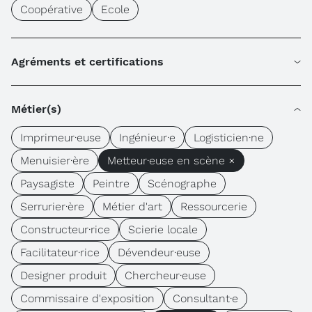
Coopérative
Ecole
Agréments et certifications
Métier(s)
Imprimeur·euse
Ingénieur·e
Logisticien·ne
Menuisier·ère
Metteur·euse en scène ×
Paysagiste
Peintre
Scénographe
Serrurier·ère
Métier d'art
Ressourcerie
Constructeur·rice
Scierie locale
Facilitateur·rice
Dévendeur·euse
Designer produit
Chercheur·euse
Commissaire d'exposition
Consultant·e