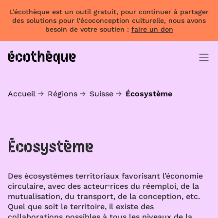
L'écothèque est un outil gratuit, pour continuer à partager
des solutions pour l'écoconception culturelle, nous avons
besoin de votre soutien :
faire un don
Accueil
Régions
Suisse
Écosystème
Écosystème
Des écosystèmes territoriaux favorisant l’économie
circulaire, avec des acteur·rices du réemploi, de la
mutualisation, du transport, de la conception, etc.
Quel que soit le territoire, il existe des
collaborations possibles à tous les niveaux de la