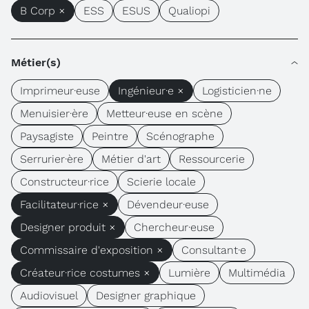
B Corp ×
ESS
ESUS
Qualiopi
Métier(s)
Imprimeur·euse
Ingénieur·e ×
Logisticien·ne
Menuisier·ère
Metteur·euse en scène
Paysagiste
Peintre
Scénographe
Serrurier·ère
Métier d'art
Ressourcerie
Constructeur·rice
Scierie locale
Facilitateur·rice ×
Dévendeur·euse
Designer produit ×
Chercheur·euse
Commissaire d'exposition ×
Consultant·e
Créateur·rice costumes ×
Lumière
Multimédia
Audiovisuel
Designer graphique