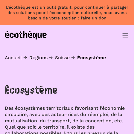
L'écothèque est un outil gratuit, pour continuer à partager
des solutions pour l'écoconception culturelle, nous avons
besoin de votre soutien :
faire un don
Accueil
Régions
Suisse
Écosystème
Écosystème
Des écosystèmes territoriaux favorisant l’économie
circulaire, avec des acteur·rices du réemploi, de la
mutualisation, du transport, de la conception, etc.
Quel que soit le territoire, il existe des
collaborations possibles à tous les niveaux de la