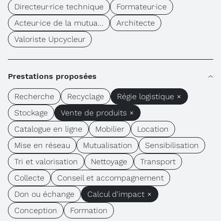
Directeur·rice technique
Formateur·ice
Acteur·ice de la mutua...
Architecte
Valoriste Upcycleur
Prestations proposées
Recherche
Recyclage
Régie logistique ×
Stockage
Vente de produits ×
Catalogue en ligne
Mobilier
Location
Mise en réseau
Mutualisation
Sensibilisation
Tri et valorisation
Nettoyage
Transport
Collecte
Conseil et accompagnement
Don ou échange
Calcul d'impact ×
Conception
Formation