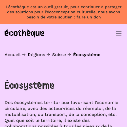
L'écothèque est un outil gratuit, pour continuer à partager
des solutions pour l'écoconception culturelle, nous avons
besoin de votre soutien :
faire un don
Accueil
Régions
Suisse
Écosystème
Écosystème
Des écosystèmes territoriaux favorisant l’économie
circulaire, avec des acteur·rices du réemploi, de la
mutualisation, du transport, de la conception, etc.
Quel que soit le territoire, il existe des
collaborations possibles à tous les niveaux de la