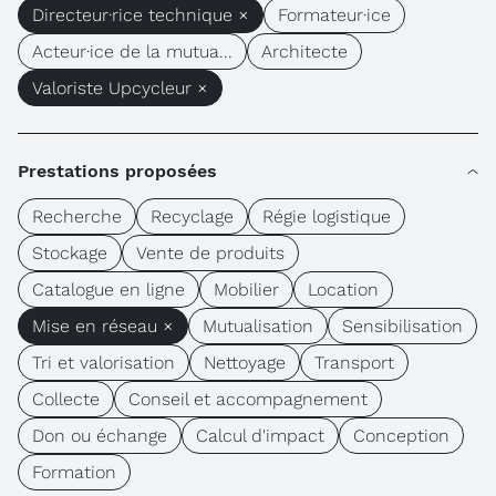
Directeur·rice technique ×
Formateur·ice
Acteur·ice de la mutua...
Architecte
Valoriste Upcycleur ×
Prestations proposées
Recherche
Recyclage
Régie logistique
Stockage
Vente de produits
Catalogue en ligne
Mobilier
Location
Mise en réseau ×
Mutualisation
Sensibilisation
Tri et valorisation
Nettoyage
Transport
Collecte
Conseil et accompagnement
Don ou échange
Calcul d'impact
Conception
Formation