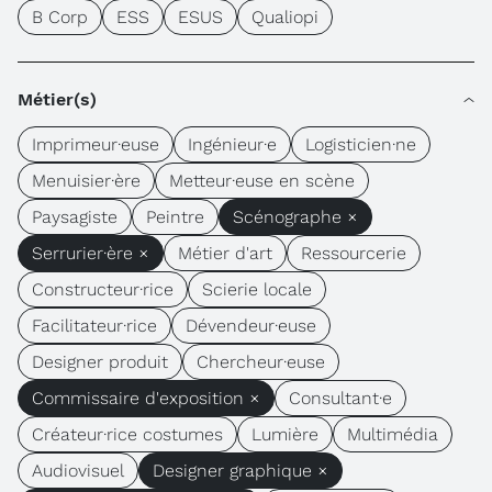
B Corp
ESS
ESUS
Qualiopi
Métier(s)
Imprimeur·euse
Ingénieur·e
Logisticien·ne
Menuisier·ère
Metteur·euse en scène
Paysagiste
Peintre
Scénographe ×
Serrurier·ère ×
Métier d'art
Ressourcerie
Constructeur·rice
Scierie locale
Facilitateur·rice
Dévendeur·euse
Designer produit
Chercheur·euse
Commissaire d'exposition ×
Consultant·e
Créateur·rice costumes
Lumière
Multimédia
Audiovisuel
Designer graphique ×