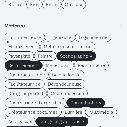
B Corp
ESS
ESUS
Qualiopi
Métier(s)
Imprimeur·euse
Ingénieur·e
Logisticien·ne
Menuisier·ère
Metteur·euse en scène
Paysagiste
Peintre
Scénographe ×
Serrurier·ère ×
Métier d'art
Ressourcerie
Constructeur·rice
Scierie locale
Facilitateur·rice
Dévendeur·euse
Designer produit
Chercheur·euse
Commissaire d'exposition
Consultant·e ×
Créateur·rice costumes
Lumière
Multimédia
Audiovisuel
Designer graphique ×