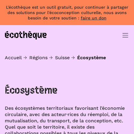
L'écothèque est un outil gratuit, pour continuer à partager
des solutions pour l'écoconception culturelle, nous avons
besoin de votre soutien :
faire un don
Accueil
Régions
Suisse
Écosystème
Écosystème
Des écosystèmes territoriaux favorisant l’économie
circulaire, avec des acteur·rices du réemploi, de la
mutualisation, du transport, de la conception, etc.
Quel que soit le territoire, il existe des
collaborations possibles à tous les niveaux de la