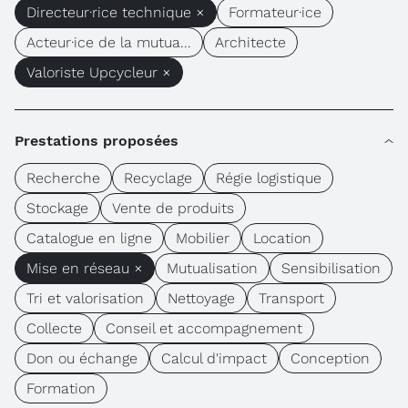
Directeur·rice technique ×
Formateur·ice
Acteur·ice de la mutua...
Architecte
Valoriste Upcycleur ×
Prestations proposées
Recherche
Recyclage
Régie logistique
Stockage
Vente de produits
Catalogue en ligne
Mobilier
Location
Mise en réseau ×
Mutualisation
Sensibilisation
Tri et valorisation
Nettoyage
Transport
Collecte
Conseil et accompagnement
Don ou échange
Calcul d'impact
Conception
Formation