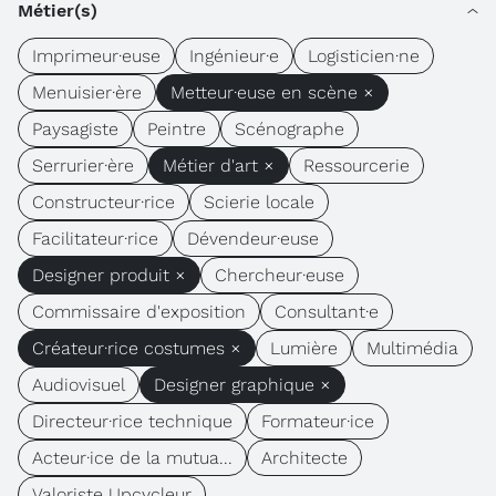
Métier(s)
Imprimeur·euse
Ingénieur·e
Logisticien·ne
Menuisier·ère
Metteur·euse en scène ×
Paysagiste
Peintre
Scénographe
Serrurier·ère
Métier d'art ×
Ressourcerie
Constructeur·rice
Scierie locale
Facilitateur·rice
Dévendeur·euse
Designer produit ×
Chercheur·euse
Commissaire d'exposition
Consultant·e
Créateur·rice costumes ×
Lumière
Multimédia
Audiovisuel
Designer graphique ×
Directeur·rice technique
Formateur·ice
Acteur·ice de la mutua...
Architecte
Valoriste Upcycleur