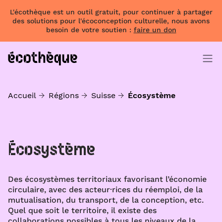
L'écothèque est un outil gratuit, pour continuer à partager
des solutions pour l'écoconception culturelle, nous avons
besoin de votre soutien :
faire un don
Accueil
Régions
Suisse
Écosystème
Écosystème
Des écosystèmes territoriaux favorisant l’économie
circulaire, avec des acteur·rices du réemploi, de la
mutualisation, du transport, de la conception, etc.
Quel que soit le territoire, il existe des
collaborations possibles à tous les niveaux de la