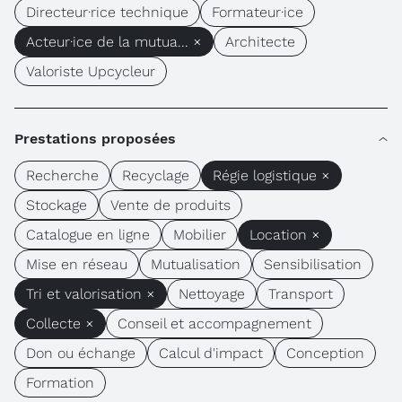
Directeur·rice technique
Formateur·ice
Acteur·ice de la mutua... ×
Architecte
Valoriste Upcycleur
Prestations proposées
Recherche
Recyclage
Régie logistique ×
Stockage
Vente de produits
Catalogue en ligne
Mobilier
Location ×
Mise en réseau
Mutualisation
Sensibilisation
Tri et valorisation ×
Nettoyage
Transport
Collecte ×
Conseil et accompagnement
Don ou échange
Calcul d'impact
Conception
Formation