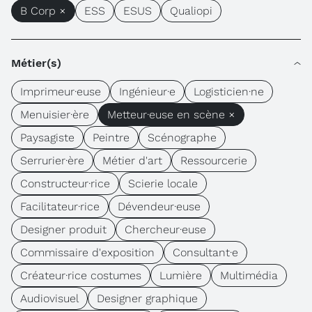
B Corp ×
ESS
ESUS
Qualiopi
Métier(s)
Imprimeur·euse
Ingénieur·e
Logisticien·ne
Menuisier·ère
Metteur·euse en scène ×
Paysagiste
Peintre
Scénographe
Serrurier·ère
Métier d'art
Ressourcerie
Constructeur·rice
Scierie locale
Facilitateur·rice
Dévendeur·euse
Designer produit
Chercheur·euse
Commissaire d'exposition
Consultant·e
Créateur·rice costumes
Lumière
Multimédia
Audiovisuel
Designer graphique