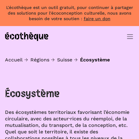
L'écothèque est un outil gratuit, pour continuer à partager
des solutions pour l'écoconception culturelle, nous avons
besoin de votre soutien :
faire un don
Accueil
Régions
Suisse
Écosystème
Écosystème
Des écosystèmes territoriaux favorisant l’économie
circulaire, avec des acteur·rices du réemploi, de la
mutualisation, du transport, de la conception, etc.
Quel que soit le territoire, il existe des
collaborations possibles à tous les niveaux de la