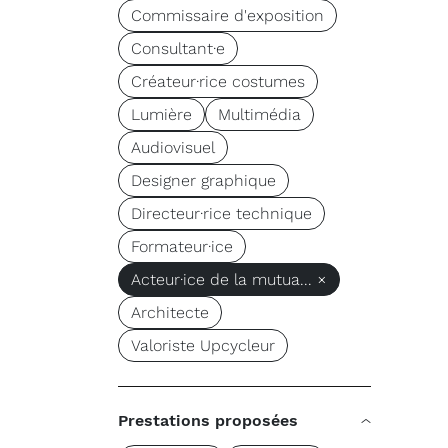
Commissaire d'exposition
Consultant·e
Créateur·rice costumes
Lumière
Multimédia
Audiovisuel
Designer graphique
Directeur·rice technique
Formateur·ice
Acteur·ice de la mutua... ×
Architecte
Valoriste Upcycleur
Prestations proposées