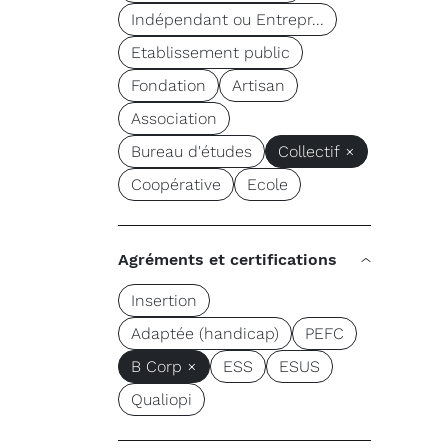
Indépendant ou Entrepr...
Etablissement public
Fondation
Artisan
Association
Bureau d'études
Collectif ×
Coopérative
Ecole
Agréments et certifications
Insertion
Adaptée (handicap)
PEFC
B Corp ×
ESS
ESUS
Qualiopi