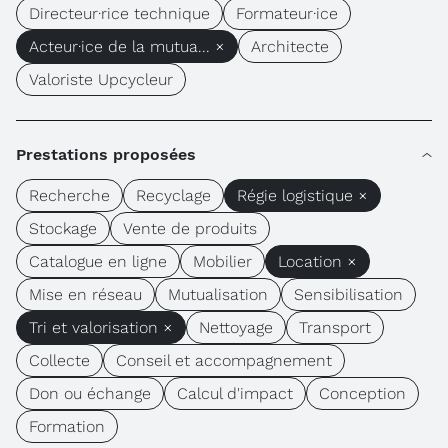
Directeur·rice technique
Formateur·ice
Acteur·ice de la mutua... ×
Architecte
Valoriste Upcycleur
Prestations proposées
Recherche
Recyclage
Régie logistique ×
Stockage
Vente de produits
Catalogue en ligne
Mobilier
Location ×
Mise en réseau
Mutualisation
Sensibilisation
Tri et valorisation ×
Nettoyage
Transport
Collecte
Conseil et accompagnement
Don ou échange
Calcul d'impact
Conception
Formation