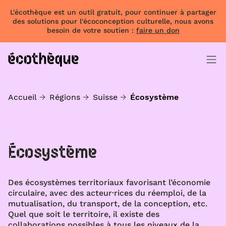
L'écothèque est un outil gratuit, pour continuer à partager
des solutions pour l'écoconception culturelle, nous avons
besoin de votre soutien :
faire un don
Accueil
Régions
Suisse
Écosystème
Écosystème
Des écosystèmes territoriaux favorisant l’économie
circulaire, avec des acteur·rices du réemploi, de la
mutualisation, du transport, de la conception, etc.
Quel que soit le territoire, il existe des
collaborations possibles à tous les niveaux de la