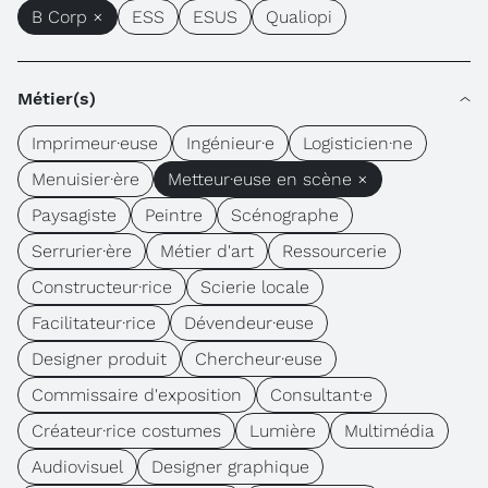
B Corp ×
ESS
ESUS
Qualiopi
Métier(s)
Imprimeur·euse
Ingénieur·e
Logisticien·ne
Menuisier·ère
Metteur·euse en scène ×
Paysagiste
Peintre
Scénographe
Serrurier·ère
Métier d'art
Ressourcerie
Constructeur·rice
Scierie locale
Facilitateur·rice
Dévendeur·euse
Designer produit
Chercheur·euse
Commissaire d'exposition
Consultant·e
Créateur·rice costumes
Lumière
Multimédia
Audiovisuel
Designer graphique