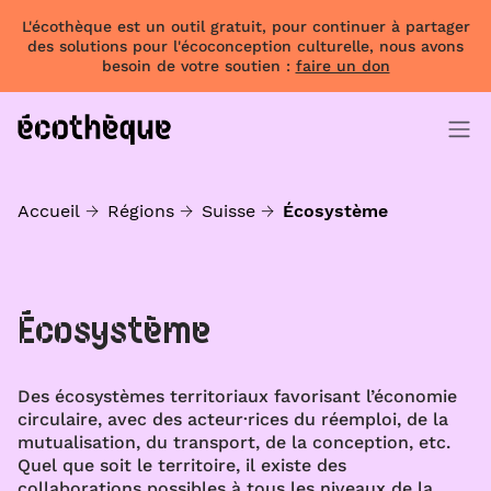
L'écothèque est un outil gratuit, pour continuer à partager
des solutions pour l'écoconception culturelle, nous avons
besoin de votre soutien :
faire un don
Accueil
Régions
Suisse
Écosystème
Écosystème
Des écosystèmes territoriaux favorisant l’économie
circulaire, avec des acteur·rices du réemploi, de la
mutualisation, du transport, de la conception, etc.
Quel que soit le territoire, il existe des
collaborations possibles à tous les niveaux de la