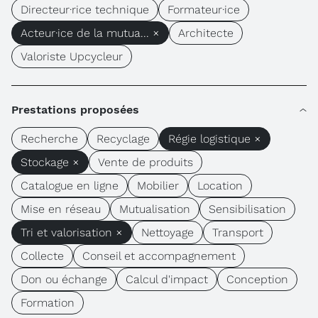
Directeur·rice technique
Formateur·ice
Acteur·ice de la mutua... ×
Architecte
Valoriste Upcycleur
Prestations proposées
Recherche
Recyclage
Régie logistique ×
Stockage ×
Vente de produits
Catalogue en ligne
Mobilier
Location
Mise en réseau
Mutualisation
Sensibilisation
Tri et valorisation ×
Nettoyage
Transport
Collecte
Conseil et accompagnement
Don ou échange
Calcul d'impact
Conception
Formation