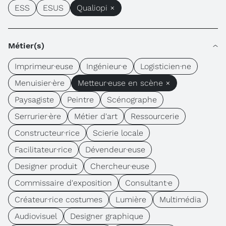
ESS
ESUS
Qualiopi ×
Métier(s)
Imprimeur·euse
Ingénieur·e
Logisticien·ne
Menuisier·ère
Metteur·euse en scène ×
Paysagiste
Peintre
Scénographe
Serrurier·ère
Métier d'art
Ressourcerie
Constructeur·rice
Scierie locale
Facilitateur·rice
Dévendeur·euse
Designer produit
Chercheur·euse
Commissaire d'exposition
Consultant·e
Créateur·rice costumes
Lumière
Multimédia
Audiovisuel
Designer graphique