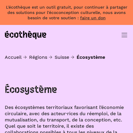
L'écothèque est un outil gratuit, pour continuer à partager
des solutions pour l'écoconception culturelle, nous avons
besoin de votre soutien :
faire un don
Accueil
Régions
Suisse
Écosystème
Écosystème
Des écosystèmes territoriaux favorisant l’économie
circulaire, avec des acteur·rices du réemploi, de la
mutualisation, du transport, de la conception, etc.
Quel que soit le territoire, il existe des
collaborations possibles à tous les niveaux de la