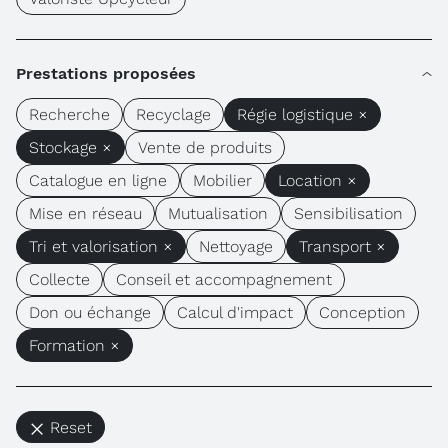
Prestations proposées
Recherche
Recyclage
Régie logistique ×
Stockage ×
Vente de produits
Catalogue en ligne
Mobilier
Location ×
Mise en réseau
Mutualisation
Sensibilisation
Tri et valorisation ×
Nettoyage
Transport ×
Collecte
Conseil et accompagnement
Don ou échange
Calcul d'impact
Conception
Formation ×
Reset