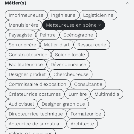
Métier(s)
Imprimeur·euse
Ingénieur·e
Logisticien·ne
Menuisier·ère
Metteur·euse en scène ×
Paysagiste
Peintre
Scénographe
Serrurier·ère
Métier d'art
Ressourcerie
Constructeur·rice
Scierie locale
Facilitateur·rice
Dévendeur·euse
Designer produit
Chercheur·euse
Commissaire d'exposition
Consultant·e
Créateur·rice costumes
Lumière
Multimédia
Audiovisuel
Designer graphique
Directeur·rice technique
Formateur·ice
Acteur·ice de la mutua...
Architecte
Valoriste Upcycleur