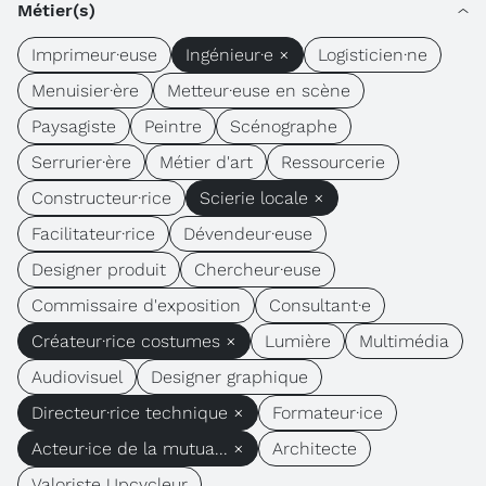
Métier(s)
Imprimeur·euse
Ingénieur·e ×
Logisticien·ne
Menuisier·ère
Metteur·euse en scène
Paysagiste
Peintre
Scénographe
Serrurier·ère
Métier d'art
Ressourcerie
Constructeur·rice
Scierie locale ×
Facilitateur·rice
Dévendeur·euse
Designer produit
Chercheur·euse
Commissaire d'exposition
Consultant·e
Créateur·rice costumes ×
Lumière
Multimédia
Audiovisuel
Designer graphique
Directeur·rice technique ×
Formateur·ice
Acteur·ice de la mutua... ×
Architecte
Valoriste Upcycleur