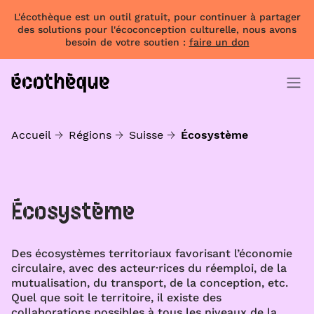
L'écothèque est un outil gratuit, pour continuer à partager
des solutions pour l'écoconception culturelle, nous avons
besoin de votre soutien :
faire un don
Accueil
Régions
Suisse
Écosystème
Écosystème
Des écosystèmes territoriaux favorisant l’économie
circulaire, avec des acteur·rices du réemploi, de la
mutualisation, du transport, de la conception, etc.
Quel que soit le territoire, il existe des
collaborations possibles à tous les niveaux de la