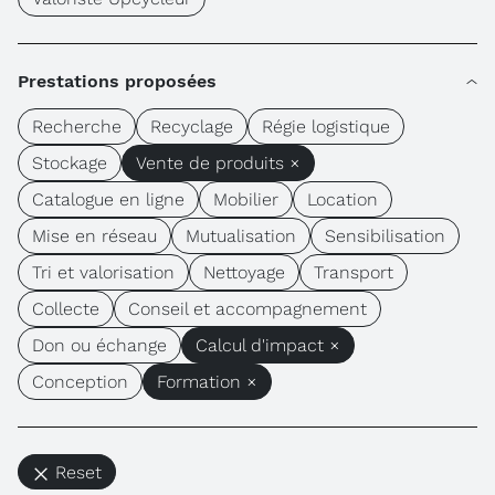
Prestations proposées
Recherche
Recyclage
Régie logistique
Stockage
Vente de produits ×
Catalogue en ligne
Mobilier
Location
Mise en réseau
Mutualisation
Sensibilisation
Tri et valorisation
Nettoyage
Transport
Collecte
Conseil et accompagnement
Don ou échange
Calcul d'impact ×
Conception
Formation ×
Reset