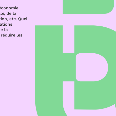
’économie
oi, de la
ion, etc. Quel
rations
e la
réduire les