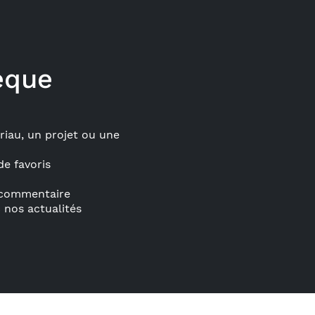
èque
iau, un projet ou une
de favoris
n commentaire
 nos actualités