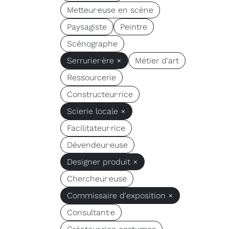
Metteur·euse en scène
Paysagiste
Peintre
Scénographe
Serrurier·ère ×
Métier d'art
Ressourcerie
Constructeur·rice
Scierie locale ×
Facilitateur·rice
Dévendeur·euse
Designer produit ×
Chercheur·euse
Commissaire d'exposition ×
Consultant·e