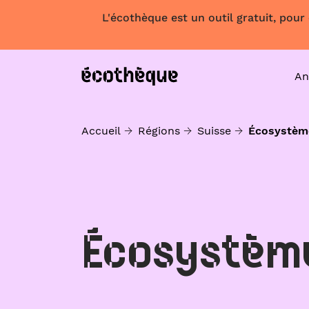
L'écothèque est un outil gratuit, pour
An
Accueil
Régions
Suisse
Écosystèm
Écosystèm