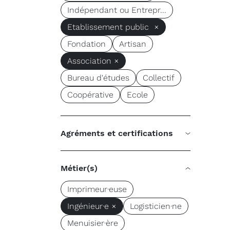
Indépendant ou Entrepr...
Etablissement public ×
Fondation
Artisan
Association ×
Bureau d'études
Collectif
Coopérative
Ecole
Agréments et certifications
Métier(s)
Imprimeur·euse
Ingénieur·e ×
Logisticien·ne
Menuisier·ère