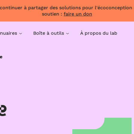
 continuer à partager des solutions pour l'écoconception
soutien :
faire un don
nuaires
Boîte à outils
À propos du lab
e
e