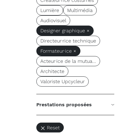
Créateur·rice costumes
Lumière
Multimédia
Audiovisuel
Designer graphique ×
Directeur·rice technique
Formateur·ice ×
Acteur·ice de la mutua...
Architecte
Valoriste Upcycleur
Prestations proposées
Reset