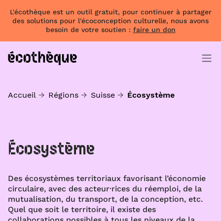
L'écothèque est un outil gratuit, pour continuer à partager
des solutions pour l'écoconception culturelle, nous avons
besoin de votre soutien :
faire un don
Accueil
Régions
Suisse
Écosystème
Écosystème
Des écosystèmes territoriaux favorisant l’économie
circulaire, avec des acteur·rices du réemploi, de la
mutualisation, du transport, de la conception, etc.
Quel que soit le territoire, il existe des
collaborations possibles à tous les niveaux de la