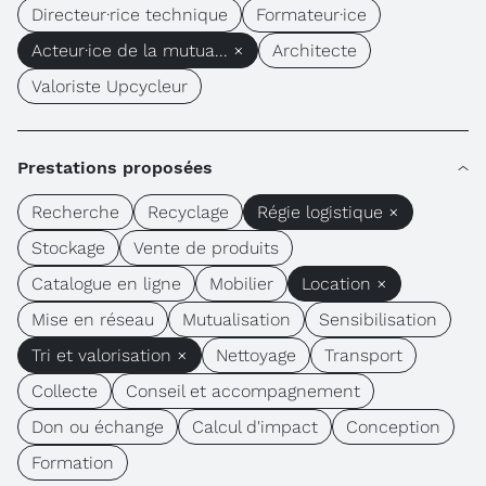
Directeur·rice technique
Formateur·ice
Acteur·ice de la mutua... ×
Architecte
Valoriste Upcycleur
Prestations proposées
Recherche
Recyclage
Régie logistique ×
Stockage
Vente de produits
Catalogue en ligne
Mobilier
Location ×
Mise en réseau
Mutualisation
Sensibilisation
Tri et valorisation ×
Nettoyage
Transport
Collecte
Conseil et accompagnement
Don ou échange
Calcul d'impact
Conception
Formation