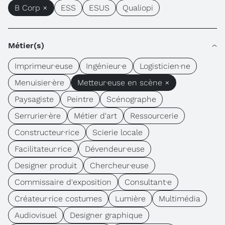
B Corp ×
ESS
ESUS
Qualiopi
Métier(s)
Imprimeur·euse
Ingénieur·e
Logisticien·ne
Menuisier·ère
Metteur·euse en scène ×
Paysagiste
Peintre
Scénographe
Serrurier·ère
Métier d'art
Ressourcerie
Constructeur·rice
Scierie locale
Facilitateur·rice
Dévendeur·euse
Designer produit
Chercheur·euse
Commissaire d'exposition
Consultant·e
Créateur·rice costumes
Lumière
Multimédia
Audiovisuel
Designer graphique