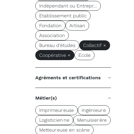
Indépendant ou Entrepr...
Etablissement public
Fondation
Artisan
Association
Bureau d'études
Collectif ×
Coopérative ×
Ecole
Agréments et certifications
Métier(s)
Imprimeur·euse
Ingénieur·e
Logisticien·ne
Menuisier·ère
Metteur·euse en scène