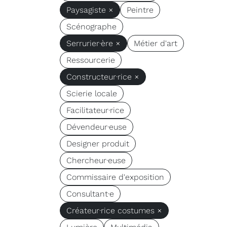
Paysagiste ×
Peintre
Scénographe
Serrurier·ère ×
Métier d'art
Ressourcerie
Constructeur·rice ×
Scierie locale
Facilitateur·rice
Dévendeur·euse
Designer produit
Chercheur·euse
Commissaire d'exposition
Consultant·e
Créateur·rice costumes ×