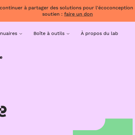
 continuer à partager des solutions pour l'écoconception
soutien :
faire un don
nuaires
Boîte à outils
À propos du lab
e
e