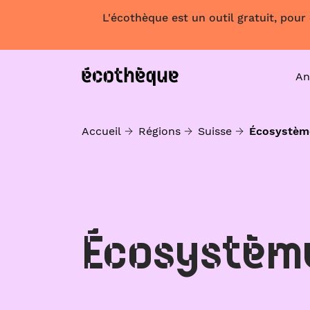
L'écothèque est un outil gratuit, pour
An
Accueil
Régions
Suisse
Écosystèm
Écosystèm