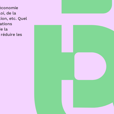
’économie
oi, de la
ion, etc. Quel
rations
e la
réduire les